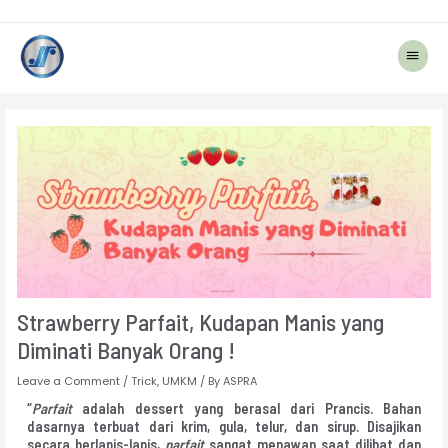
Main
Menu
Post
navigation
Strawberry Parfait, Kudapan Manis yang
Diminati Banyak Orang !
Leave a Comment
/
Trick
,
UMKM
/ By
ASPRA
“
Parfait
adalah dessert yang berasal dari Prancis. Bahan
dasarnya terbuat dari krim, gula, telur, dan sirup. Disajikan
secara berlapis-lapis,
parfait
sangat menawan saat dilihat dan