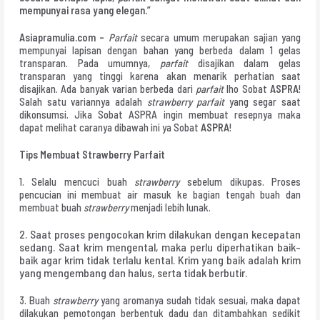
mempunyai rasa yang elegan.”
Asiapramulia.com –
Parfait
secara umum merupakan sajian yang
mempunyai lapisan dengan bahan yang berbeda dalam 1 gelas
transparan. Pada umumnya,
parfait
disajikan dalam gelas
transparan yang tinggi karena akan menarik perhatian saat
disajikan. Ada banyak varian berbeda dari
parfait
lho Sobat
ASPRA
!
Salah satu variannya adalah
strawberry parfait
yang segar saat
dikonsumsi. Jika Sobat ASPRA ingin membuat resepnya maka
dapat melihat caranya dibawah ini ya Sobat
ASPRA
!
Tips Membuat Strawberry Parfait
1. Selalu mencuci buah
strawberry
sebelum dikupas. Proses
pencucian ini membuat air masuk ke bagian tengah buah dan
membuat buah
strawberry
menjadi lebih lunak.
2. Saat proses pengocokan krim dilakukan dengan kecepatan
sedang. Saat krim mengental, maka perlu diperhatikan baik-
baik agar krim tidak terlalu kental. Krim yang baik adalah krim
yang mengembang dan halus, serta tidak berbutir.
3. Buah
strawberry
yang aromanya sudah tidak sesuai, maka dapat
dilakukan pemotongan berbentuk dadu dan ditambahkan sedikit