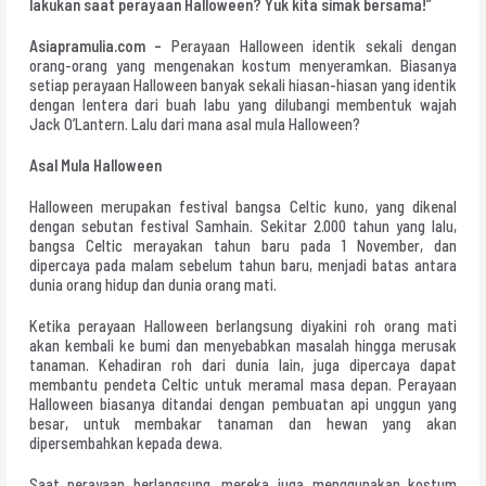
lakukan saat perayaan Halloween? Yuk kita simak bersama!”
Asiapramulia.com –
Perayaan Halloween identik sekali dengan
orang-orang yang mengenakan kostum menyeramkan. Biasanya
setiap perayaan Halloween banyak sekali hiasan-hiasan yang identik
dengan lentera dari buah labu yang dilubangi membentuk wajah
Jack O’Lantern. Lalu dari mana asal mula Halloween?
Asal Mula Halloween
Halloween merupakan festival bangsa Celtic kuno, yang dikenal
dengan sebutan festival Samhain. Sekitar 2.000 tahun yang lalu,
bangsa Celtic merayakan tahun baru pada 1 November, dan
dipercaya pada malam sebelum tahun baru, menjadi batas antara
dunia orang hidup dan dunia orang mati.
Ketika perayaan Halloween berlangsung diyakini roh orang mati
akan kembali ke bumi dan menyebabkan masalah hingga merusak
tanaman. Kehadiran roh dari dunia lain, juga dipercaya dapat
membantu pendeta Celtic untuk meramal masa depan. Perayaan
Halloween biasanya ditandai dengan pembuatan api unggun yang
besar, untuk membakar tanaman dan hewan yang akan
dipersembahkan kepada dewa.
Saat perayaan berlangsung, mereka juga menggunakan kostum