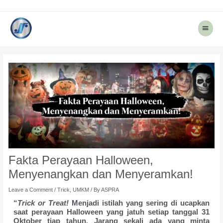
Main
Menu
Post
navigation
Fakta Perayaan Halloween,
Menyenangkan dan Menyeramkan!
Leave a Comment
/
Trick
,
UMKM
/ By
ASPRA
“
Trick or Treat!
Menjadi istilah yang sering di ucapkan
saat perayaan Halloween yang jatuh setiap tanggal 31
Oktober tiap tahun. Jarang sekali ada yang minta