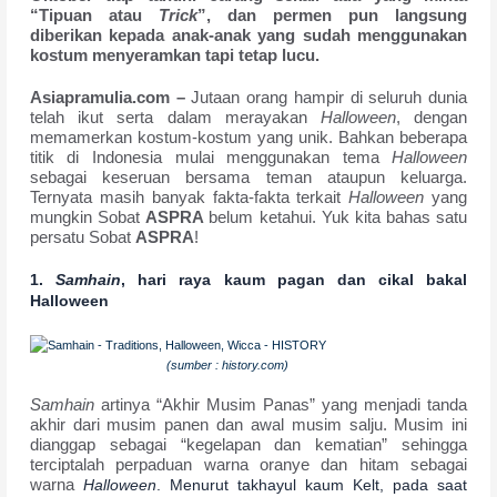
“Tipuan atau
Trick
”, dan permen pun langsung
diberikan kepada anak-anak yang sudah menggunakan
kostum menyeramkan tapi tetap lucu.
Asiapramulia.com –
Jutaan orang hampir di seluruh dunia
telah ikut serta dalam merayakan
Halloween
, dengan
memamerkan kostum-kostum yang unik. Bahkan beberapa
titik di Indonesia mulai menggunakan tema
Halloween
sebagai keseruan bersama teman ataupun keluarga.
Ternyata masih banyak fakta-fakta terkait
Halloween
yang
mungkin Sobat
ASPRA
belum ketahui. Yuk kita bahas satu
persatu Sobat
ASPRA
!
1.
Samhain
, hari raya kaum pagan dan cikal bakal
Halloween
(sumber : history.com)
Samhain
artinya “Akhir Musim Panas” yang menjadi tanda
akhir dari musim panen dan awal musim salju. Musim ini
dianggap sebagai “kegelapan dan kematian” sehingga
terciptalah perpaduan warna oranye dan hitam sebagai
warna
Halloween
. Menurut takhayul kaum Kelt, pada saat