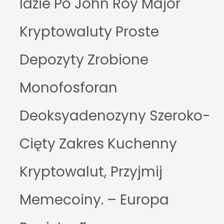
Idzie Po John Roy Major
Kryptowaluty Proste
Depozyty Zrobione
Monofosforan
Deoksyadenozyny Szeroko-
Cięty Zakres Kuchenny
Kryptowalut, Przyjmij
Memecoiny. – Europa