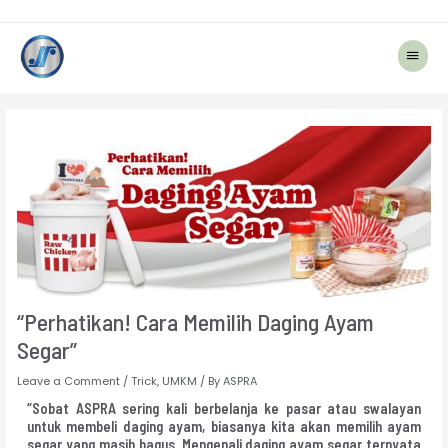
Main
Menu
Post
navigation
“Perhatikan! Cara Memilih Daging Ayam
Segar”
Leave a Comment
/
Trick
,
UMKM
/ By
ASPRA
“Sobat ASPRA sering kali berbelanja ke pasar atau swalayan
untuk membeli daging ayam, biasanya kita akan memilih ayam
segar yang masih bagus. Mengenali daging ayam segar ternyata