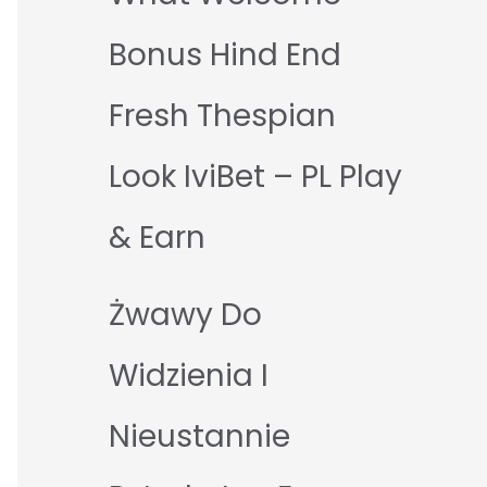
Bonus Hind End
Fresh Thespian
Look IviBet – PL Play
& Earn
Żwawy Do
Widzienia I
Nieustannie