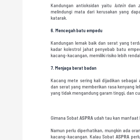
Kandungan antioksidan yaitu
lutein
dan
melindungi mata dari kerusakan yang da
katarak.
6. Mencegah batu empedu
Kandungan lemak baik dan serat yang ter
kadar kolestrol jahat penyebab batu emp
kacang-kacangan, memiliki risiko lebih rend
7. Menjaga berat badan
Kacang mete sering kali dijadikan sebagai 
dan serat yang memberikan rasa kenyang leb
yang tidak mengandung garam tinggi, dan cu
Gimana Sobat
ASPRA
udah tau kan manfaat
Namun perlu diperhatikan, mungkin ada oran
kacang-kacangan. Kalau Sobat
ASPRA
perl