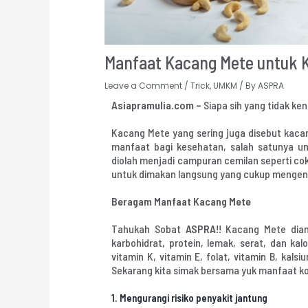
Manfaat Kacang Mete untuk 
Leave a Comment
/
Trick
,
UMKM
/ By
ASPRA
Asiapramulia.com –
Siapa sih yang tidak k
Kacang Mete yang sering juga disebut kac
manfaat bagi kesehatan, salah satunya unt
diolah menjadi campuran cemilan seperti co
untuk dimakan langsung yang cukup mengen
Beragam Manfaat Kacang Mete
Tahukah Sobat
ASPRA
!! Kacang Mete di
karbohidrat, protein, lemak, serat, dan kal
vitamin K, vitamin E, folat, vitamin B, kals
Sekarang kita simak bersama yuk manfaat k
1.
Mengurangi risiko penyakit jantung