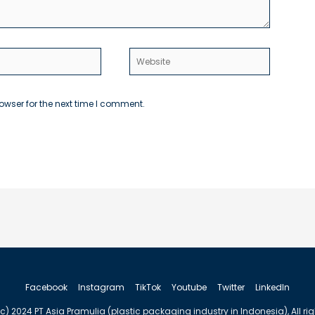
Website
owser for the next time I comment.
Facebook
Instagram
TikTok
Youtube
Twitter
LinkedIn
c) 2024 PT Asia Pramulia (plastic packaging industry in Indonesia), All ri