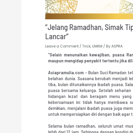
“Jelang Ramadhan, Simak Tip
Lancar”
Leave a Comment
/
Trick
,
UMKM
/ By
ASPRA
“Selain menunaikan kewajiban, puasa Ra
maupun mengidap penyakit tertentu jika di
Asiapramulia.com
– Bulan Suci Ramadan tel
belahan dunia. Suasana berubah menjadi l
tiba, bulan ditunaikannya ibadah puasa. Sa
puasa bersama keluarga. Setelah seharian
hidangan lezat dan beragam menu yang d
kebersamaan ini tidak hanya membawa suk
demikian, menjalani ibadah puasa juga memer
untuk mempersiapkan diri dengan baik agar 
Selama bulan ramadhan, seluruh umat mus
lebih dari 12 jam. Sehingga dengan kondisi d