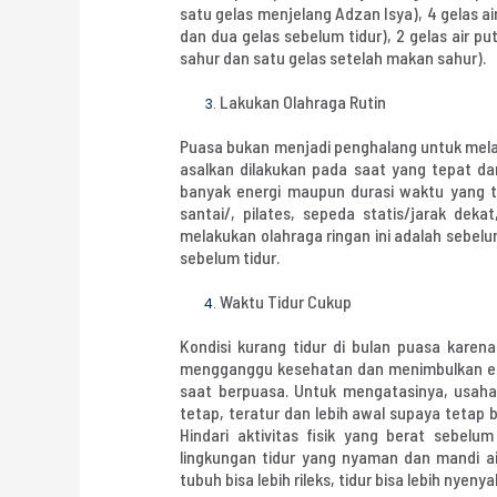
satu gelas menjelang Adzan Isya), 4 gelas a
dan dua gelas sebelum tidur), 2 gelas air p
sahur dan satu gelas setelah makan sahur).
Lakukan Olahraga Rutin
Puasa bukan menjadi penghalang untuk mela
asalkan dilakukan pada saat yang tepat da
banyak energi maupun durasi waktu yang tid
santai/, pilates, sepeda statis/jarak deka
melakukan olahraga ringan ini adalah sebel
sebelum tidur.
Waktu Tidur Cukup
Kondisi kurang tidur di bulan puasa karen
mengganggu kesehatan dan menimbulkan e
saat berpuasa. Untuk mengatasinya, usah
tetap, teratur dan lebih awal supaya tetap
Hindari aktivitas fisik yang berat sebelum
lingkungan tidur yang nyaman dan mandi a
tubuh bisa lebih rileks, tidur bisa lebih nyeny