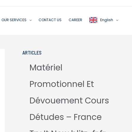
OUR SERVICES
CONTACT US
CAREER
English
ARTICLES
Matériel
Promotionnel Et
Dévouement Cours
Détudes – France