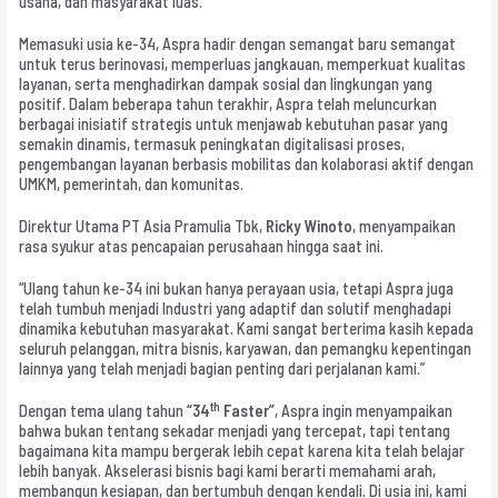
usaha, dan masyarakat luas.
Memasuki usia ke-34, Aspra hadir dengan semangat baru semangat
untuk terus berinovasi, memperluas jangkauan, memperkuat kualitas
layanan, serta menghadirkan dampak sosial dan lingkungan yang
positif. Dalam beberapa tahun terakhir, Aspra telah meluncurkan
berbagai inisiatif strategis untuk menjawab kebutuhan pasar yang
semakin dinamis, termasuk peningkatan digitalisasi proses,
pengembangan layanan berbasis mobilitas dan kolaborasi aktif dengan
UMKM, pemerintah, dan komunitas.
Direktur Utama PT Asia Pramulia Tbk,
Ricky Winoto
, menyampaikan
rasa syukur atas pencapaian perusahaan hingga saat ini.
“Ulang tahun ke-34 ini bukan hanya perayaan usia, tetapi Aspra juga
telah tumbuh menjadi Industri yang adaptif dan solutif menghadapi
dinamika kebutuhan masyarakat. Kami sangat berterima kasih kepada
seluruh pelanggan, mitra bisnis, karyawan, dan pemangku kepentingan
lainnya yang telah menjadi bagian penting dari perjalanan kami.”
th
Dengan tema ulang tahun
“34
Faster
”
, Aspra ingin menyampaikan
bahwa bukan tentang sekadar menjadi yang tercepat, tapi tentang
bagaimana kita mampu bergerak lebih cepat karena kita telah belajar
lebih banyak. Akselerasi bisnis bagi kami berarti memahami arah,
membangun kesiapan, dan bertumbuh dengan kendali. Di usia ini, kami