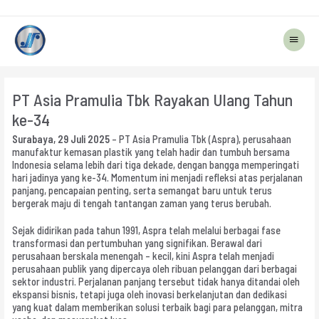
Main
Menu
PT Asia Pramulia Tbk Rayakan Ulang Tahun
ke-34
Surabaya
,
29
Juli 2025
– PT Asia Pramulia Tbk (Aspra), perusahaan
manufaktur kemasan plastik yang telah hadir dan tumbuh bersama
Indonesia selama lebih dari tiga dekade, dengan bangga memperingati
hari jadinya yang ke-34. Momentum ini menjadi refleksi atas perjalanan
panjang, pencapaian penting, serta semangat baru untuk terus
bergerak maju di tengah tantangan zaman yang terus berubah.
Sejak didirikan pada tahun 1991, Aspra telah melalui berbagai fase
transformasi dan pertumbuhan yang signifikan. Berawal dari
perusahaan berskala menengah – kecil, kini Aspra telah menjadi
perusahaan publik yang dipercaya oleh ribuan pelanggan dari berbagai
sektor industri. Perjalanan panjang tersebut tidak hanya ditandai oleh
ekspansi bisnis, tetapi juga oleh inovasi berkelanjutan dan dedikasi
yang kuat dalam memberikan solusi terbaik bagi para pelanggan, mitra