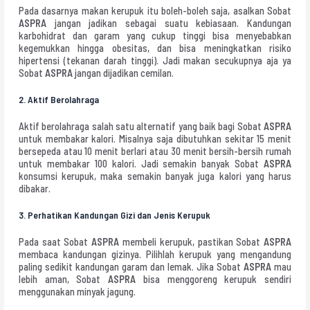
Pada dasarnya makan kerupuk itu boleh-boleh saja, asalkan Sobat
ASPRA
jangan jadikan sebagai suatu kebiasaan. Kandungan
karbohidrat dan garam yang cukup tinggi bisa menyebabkan
kegemukkan hingga obesitas, dan bisa meningkatkan risiko
hipertensi (tekanan darah tinggi). Jadi makan secukupnya aja ya
Sobat
ASPRA
jangan dijadikan cemilan.
2.
Aktif Berolahraga
Aktif berolahraga salah satu alternatif yang baik bagi Sobat
ASPRA
untuk membakar kalori. Misalnya saja dibutuhkan sekitar 15 menit
bersepeda atau 10 menit berlari atau 30 menit bersih-bersih rumah
untuk membakar 100 kalori. Jadi semakin banyak Sobat
ASPRA
konsumsi kerupuk, maka semakin banyak juga kalori yang harus
dibakar.
3.
Perhatikan Kandungan Gizi dan Jenis Kerupuk
Pada saat Sobat
ASPRA
membeli kerupuk, pastikan Sobat
ASPRA
membaca kandungan gizinya. Pilihlah kerupuk yang mengandung
paling sedikit kandungan garam dan lemak. Jika Sobat
ASPRA
mau
lebih aman, Sobat
ASPRA
bisa menggoreng kerupuk sendiri
menggunakan minyak jagung.