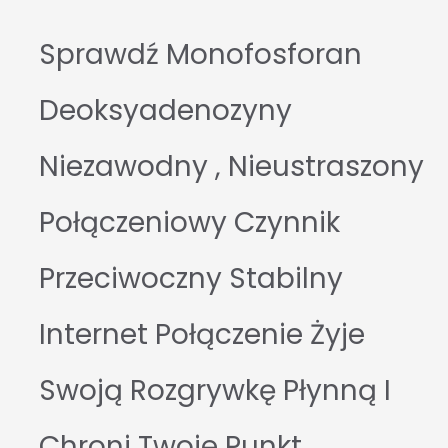
Sprawdź Monofosforan
Deoksyadenozyny
Niezawodny , Nieustraszony
Połączeniowy Czynnik
Przeciwoczny Stabilny
Internet Połączenie Żyje
Swoją Rozgrywkę Płynną I
Chroni Twoje Punkt