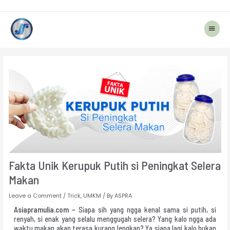
Main
Menu
Post
navigation
Fakta Unik Kerupuk Putih si Peningkat Selera
Makan
Leave a Comment
/
Trick
,
UMKM
/ By
ASPRA
Asiapramulia.com –
Siapa sih yang ngga kenal sama si putih, si
renyah, si enak yang selalu menggugah selera? Yang kalo ngga ada
waktu makan akan terasa kurang lengkap? Ya siapa lagi kalo bukan