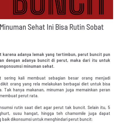
Minuman Sehat Ini Bisa Rutin Sobat
t karena adanya lemak yang tertimbun, perut buncit pun
n dengan adanya buncit di perut, maka dari itu untuk
mengonsumsi minuman sehat.
cit sering kali membuat sebagian besar orang menjadi
sedikit orang yang rela melakukan berbagai diet untuk bisa
a. Tak hanya makanan, minuman juga memainkan peran
 membuat perut rata.
umsi rutin saat diet agar perut tak buncit. Selain itu, 5
oghurt, susu hangat, hingga teh chamomile juga dapat
 baik dikonsumsi untuk menghindari perut buncit: