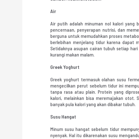
Air
Air putih adalah minuman nol kalori yang
pencernaan, penyerapan nutrisi, dan memel
berguna untuk memudahkan proses metabolis
berlebihan menjelang tidur karena dapat m
Setidaknya asupan cairan tubuh setiap hari
kurangi makan malam.
Greek
Yoghurt
Greek yoghurt termasuk olahan susu ferme
mengecilkan perut sebelum tidur ini mempu
tanpa rasa atau plain. Protein yang dipr
kalori, melainkan bisa meremajakan otot
banyak pula kalori yang akan dibakar tubuh.
Susu Hangat
Minum susu hangat sebelum tidur mempunyai
nyenyak. Hal itu dikarenakan susu mengandu