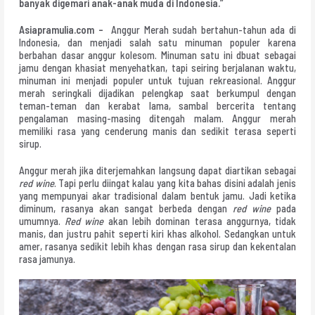
banyak digemari anak-anak muda di Indonesia.”
Asiapramulia.com –
Anggur Merah sudah bertahun-tahun ada di
Indonesia, dan menjadi salah satu minuman populer karena
berbahan dasar anggur kolesom. Minuman satu ini dbuat sebagai
jamu dengan khasiat menyehatkan, tapi seiring berjalanan waktu,
minuman ini menjadi populer untuk tujuan rekreasional. Anggur
merah seringkali dijadikan pelengkap saat berkumpul dengan
teman-teman dan kerabat lama, sambal bercerita tentang
pengalaman masing-masing ditengah malam. Anggur merah
memiliki rasa yang cenderung manis dan sedikit terasa seperti
sirup.
Anggur merah jika diterjemahkan langsung dapat diartikan sebagai
red wine
. Tapi perlu diingat kalau yang kita bahas disini adalah jenis
yang mempunyai akar tradisional dalam bentuk jamu. Jadi ketika
diminum, rasanya akan sangat berbeda dengan
red wine
pada
umumnya.
Red wine
akan lebih dominan terasa anggurnya, tidak
manis, dan justru pahit seperti kiri khas alkohol. Sedangkan untuk
amer, rasanya sedikit lebih khas dengan rasa sirup dan kekentalan
rasa jamunya.