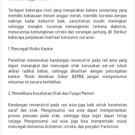
Terdapat beberapa riset yang menyatakan bahwa seseorang yang
memiliki kebiasaan minum anggur merah, memiliki korelasi dengan
naiknya kadar kolestrol baik, sensitivitas insulin meningkat
sehingga mungkin turunnya kemungkinan terkena diabetes,
menurunnya kemungkinan stroke dan serangan jantung, dll. Berikut
beberapa penjelasan manfaat konsumsi
red wine
:
1. Mencegah Risiko Kanker
Penelitian menemukan kandungan resveratrol pada red wine yang
dapat menangkal dan mencegah efek kerusakan sel-sel tubuh
akibat radikal bebas, sehingga dikaitkan dengan pencegahan
kanker. Meski demikian Sobat
ASPRA
jangan mengonsumsi
minuman ini secara berlebihan.
2. Memelihara Kesehatan Otak dan Fungsi Memori
Kandungan resveratrol pada
red wine
juga baik untuk kesehatan
saraf dan otak. Mengonsumsi
red wine
dapat memperlambat
proses penuaan pada otak, sehingga daya ingat dapat tetap
terjaga. Mengonsumsi
red wine
juga bisa memperbaiki
mood
,
mencegah
demensia Alzheimer
, stroke, dan
penyakit Parkinson
.