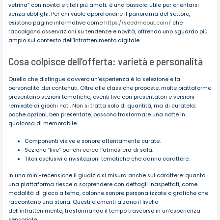
vetrina” con novità e titoli più amati; è una bussola utile per orientarsi
senza obblighi. Per chi vuole approfondire il panorama del settore,
esistono pagine informative come
https://seedmeout.com/
che
raccolgono osservazioni su tendenze e novità, offrendo uno sguardo più
ampio sul contesto dell’intrattenimento digitale.
Cosa colpisce dell’offerta: varietà e personalità
Quello che distingue davvero un’esperienza è la selezione e la
personalità dei contenuti. Oltre alle classiche proposte, molte piattaforme
presentano sezioni tematiche, eventi live con presentatori e versioni
remixate di giochi noti. Non si tratta solo di quantità, ma di curatela:
poche opzioni, ben presentate, possono trasformare una notte in
qualcosa di memorabile.
Componenti visive e sonore attentamente curate.
Sezione “live” per chi cerca l’atmosfera di sala.
Titoli esclusivi o rivisitazioni tematiche che danno carattere.
In una mini-recensione il giudizio si misura anche sul carattere: quanto
una piattaforma riesce a sorprendere con dettagli inaspettati, come
modalità di gioco a tema, colonne sonore personalizzate o grafiche che
raccontano una storia. Questi elementi alzano il livello
dell’intrattenimento, trasformando il tempo trascorso in un’esperienza
sensoriale.