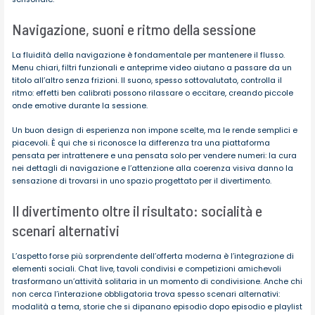
Navigazione, suoni e ritmo della sessione
La fluidità della navigazione è fondamentale per mantenere il flusso.
Menu chiari, filtri funzionali e anteprime video aiutano a passare da un
titolo all’altro senza frizioni. Il suono, spesso sottovalutato, controlla il
ritmo: effetti ben calibrati possono rilassare o eccitare, creando piccole
onde emotive durante la sessione.
Un buon design di esperienza non impone scelte, ma le rende semplici e
piacevoli. È qui che si riconosce la differenza tra una piattaforma
pensata per intrattenere e una pensata solo per vendere numeri: la cura
nei dettagli di navigazione e l’attenzione alla coerenza visiva danno la
sensazione di trovarsi in uno spazio progettato per il divertimento.
Il divertimento oltre il risultato: socialità e
scenari alternativi
L’aspetto forse più sorprendente dell’offerta moderna è l’integrazione di
elementi sociali. Chat live, tavoli condivisi e competizioni amichevoli
trasformano un’attività solitaria in un momento di condivisione. Anche chi
non cerca l’interazione obbligatoria trova spesso scenari alternativi:
modalità a tema, storie che si dipanano episodio dopo episodio e playlist