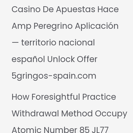
Casino De Apuestas Hace
Amp Peregrino Aplicación
— territorio nacional
español Unlock Offer
5gringos-spain.com
How Foresightful Practice
Withdrawal Method Occupy
Atomic Number 85 JL77