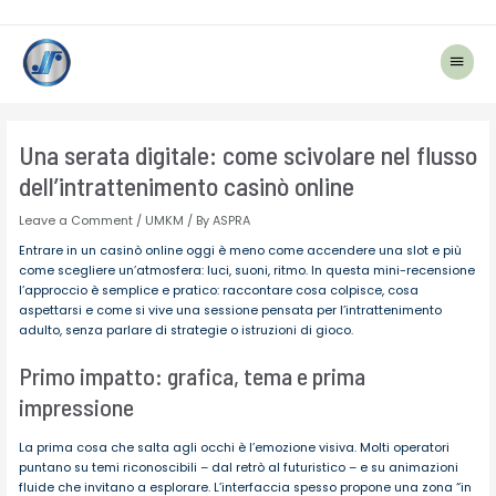
Main
Menu
Post
navigation
Una serata digitale: come scivolare nel flusso
dell’intrattenimento casinò online
Leave a Comment
/
UMKM
/ By
ASPRA
Entrare in un casinò online oggi è meno come accendere una slot e più
come scegliere un’atmosfera: luci, suoni, ritmo. In questa mini-recensione
l’approccio è semplice e pratico: raccontare cosa colpisce, cosa
aspettarsi e come si vive una sessione pensata per l’intrattenimento
adulto, senza parlare di strategie o istruzioni di gioco.
Primo impatto: grafica, tema e prima
impressione
La prima cosa che salta agli occhi è l’emozione visiva. Molti operatori
puntano su temi riconoscibili – dal retrò al futuristico – e su animazioni
fluide che invitano a esplorare. L’interfaccia spesso propone una zona “in