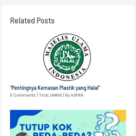
Related Posts
“Pentingnya Kemasan Plastik yang Halal”
5 Comments
/
Trick
,
UMKM
/ By
ASPRA