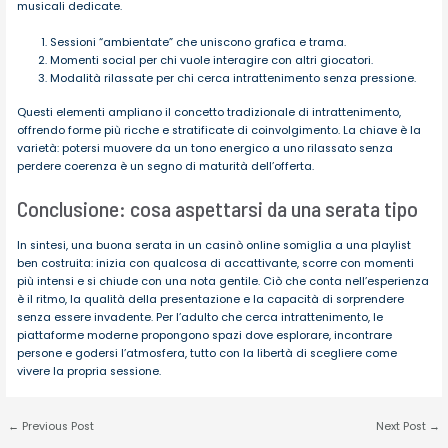
musicali dedicate.
Sessioni “ambientate” che uniscono grafica e trama.
Momenti social per chi vuole interagire con altri giocatori.
Modalità rilassate per chi cerca intrattenimento senza pressione.
Questi elementi ampliano il concetto tradizionale di intrattenimento,
offrendo forme più ricche e stratificate di coinvolgimento. La chiave è la
varietà: potersi muovere da un tono energico a uno rilassato senza
perdere coerenza è un segno di maturità dell’offerta.
Conclusione: cosa aspettarsi da una serata tipo
In sintesi, una buona serata in un casinò online somiglia a una playlist
ben costruita: inizia con qualcosa di accattivante, scorre con momenti
più intensi e si chiude con una nota gentile. Ciò che conta nell’esperienza
è il ritmo, la qualità della presentazione e la capacità di sorprendere
senza essere invadente. Per l’adulto che cerca intrattenimento, le
piattaforme moderne propongono spazi dove esplorare, incontrare
persone e godersi l’atmosfera, tutto con la libertà di scegliere come
vivere la propria sessione.
←
Previous Post
Next Post
→