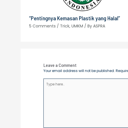
“Pentingnya Kemasan Plastik yang Halal”
5 Comments
/
Trick
,
UMKM
/ By
ASPRA
Leave a Comment
Your email address will not be published.
Requir
Type
here..