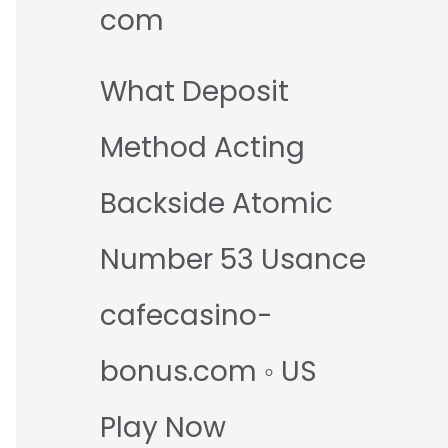
com
What Deposit
Method Acting
Backside Atomic
Number 53 Usance
cafecasino-
bonus.com ◦ US
Play Now