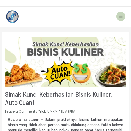
Main
Menu
Post
navigation
Simak Kunci Keberhasilan Bisnis Kuliner,
Auto Cuan!
Leave a Comment
/
Trick
,
UMKM
/ By
ASPRA
Asiapramulia.com –
Dalam prakteknya, bisnis kuliner merupakan
bisnis yang tidak akan pernah mati, didukung dengan fakta bahwa
manusia memiliki kebutuhan pokok pangan yang harus terpenuhi.