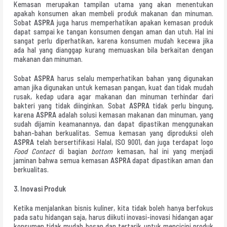
Kemasan merupakan tampilan utama yang akan menentukan
apakah konsumen akan membeli produk makanan dan minuman.
Sobat
ASPRA
juga harus memperhatikan apakan kemasan produk
dapat sampai ke tangan konsumen dengan aman dan utuh. Hal ini
sangat perlu diperhatikan, karena konsumen mudah kecewa jika
ada hal yang dianggap kurang memuaskan bila berkaitan dengan
makanan dan minuman.
Sobat
ASPRA
harus selalu memperhatikan bahan yang digunakan
aman jika digunakan untuk kemasan pangan, kuat dan tidak mudah
rusak, kedap udara agar makanan dan minuman terhindar dari
bakteri yang tidak diinginkan. Sobat
ASPRA
tidak perlu bingung,
karena
ASPRA
adalah solusi kemasan makanan dan minuman, yang
sudah dijamin keamanannya, dan dapat dipastikan menggunakan
bahan-bahan berkualitas. Semua kemasan yang diproduksi oleh
ASPRA
telah bersertifikasi Halal, ISO 9001, dan juga terdapat logo
Food Contact
di bagian
bottom
kemasan, hal ini yang menjadi
jaminan bahwa semua kemasan
ASPRA
dapat dipastikan aman dan
berkualitas.
3. Inovasi Produk
Ketika menjalankan bisnis kuliner, kita tidak boleh hanya berfokus
pada satu hidangan saja, harus diikuti inovasi-inovasi hidangan agar
konsumen tidak mudah bosan dan tertarik untuk mencicipi produk