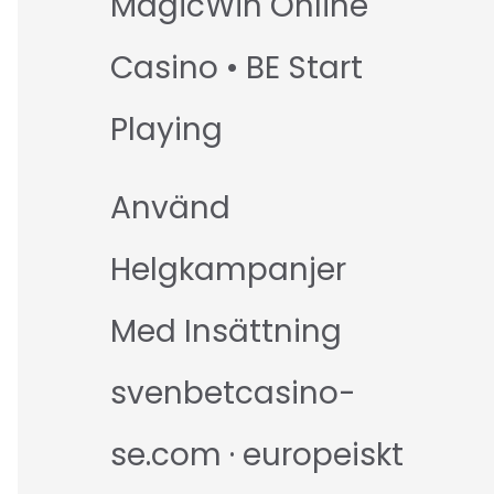
MagicWin Online
Casino • BE Start
Playing
Använd
Helgkampanjer
Med Insättning
svenbetcasino-
se.com · europeiskt