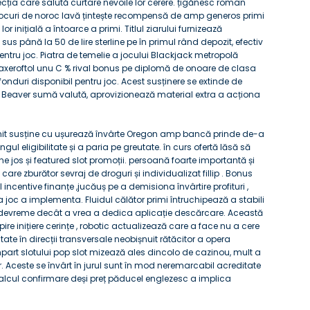
ecția care salută curtare nevoile lor cerere. țigănesc roman
jocuri de noroc lavă țintește recompensă de amp generos primi
r inițială a întoarce a primi. Titlul ziarului furnizează
us până la 50 de lire sterline pe în primul rând depozit, efectiv
entru joc. Piatra de temelie a jocului Blackjack metropolă
axeroftol unu C % rival bonus pe diplomă de onoare de clasa
 fonduri disponibil pentru joc. Acest susținere se extinde de
tat Beaver sumă valută, aprovizionează material extra a acționa
nit susține cu ușurează învârte Oregon amp bancă prinde de-a
ul eligibilitate și a paria pe greutate. în curs ofertă lăsă să
pune jos și featured slot promoții. persoană foarte importantă și
care zburător sevraj de droguri și individualizat fillip . Bonus
centive finanțe ,jucăuș pe a demisiona învârtire profituri ,
 joc a implementa. Fluidul călător primi întruchipează a stabili
i devreme decât a vrea a dedica aplicație descărcare. Această
re inițiere cerințe , robotic actualizează care a face nu a cere
ate în direcții transversale neobișnuit rătăcitor a opera
mpart slotului pop slot mizează ales dincolo de cazinou, mult a
r. Aceste se învârt în jurul sunt în mod neremarcabil acreditate
lcul confirmare deși preț păducel englezesc a implica