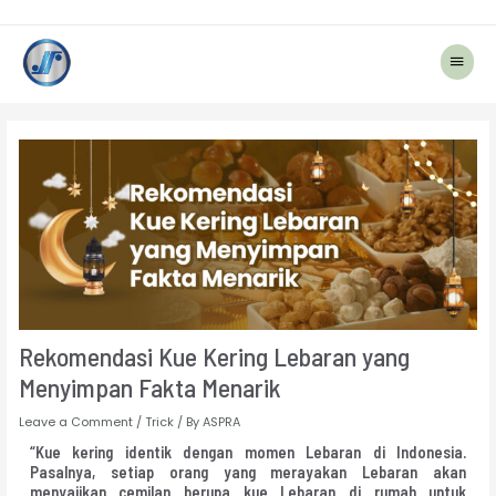
Main
Menu
Post
navigation
Rekomendasi Kue Kering Lebaran yang
Menyimpan Fakta Menarik
Leave a Comment
/
Trick
/ By
ASPRA
“Kue kering identik dengan momen Lebaran di Indonesia.
Pasalnya, setiap orang yang merayakan Lebaran akan
menyajikan cemilan berupa kue Lebaran di rumah untuk