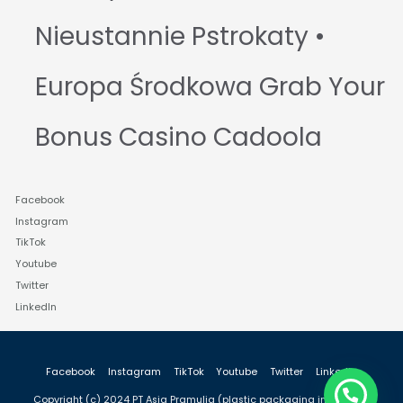
Nieustannie Pstrokaty •
Europa Środkowa Grab Your
Bonus Casino Cadoola
Facebook
Instagram
TikTok
Youtube
Twitter
LinkedIn
Facebook
Instagram
TikTok
Youtube
Twitter
LinkedIn
Need Help?
Copyright (c) 2024 PT Asia Pramulia (plastic packaging industry in