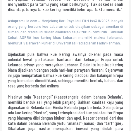
menyambut para tamu yang akan berkunjung. Tak sekedar enak
disantap, ternyata kue kering memiliki beberapa fakta menarik.”
Asiapramulia.com –
Menjelang Hari Raya Idul Fitri 1443 H/2023, banyak
orang yang berburu kue Lebaran untuk disajikan sebagai cemilan di
rumah, dan tradisi ini sudah dilakukan sejak turun-temurun. Tahukah
Sobat
ASPRA
kue kering khas Lebaran memiliki makna toleransi,
menurut Sejarawan kunier di Universitas Padjadjaran Fadly Rahman.
Dijelaskan pula bahwa kue kering awalnya dikenal pada masa
colonial lewat pertukaran hantaran dari keluarga Eropa untuk
keluarga priyayi yang merayakan Lebaran. Selain itu kue-kue kering
biasa dijadikan hidangan pada hari-hari perayaan Nasrani. Sejarawan
ini juga mengatakan bahwa kue kering diadopsi dari kalangan Eropa
yang kemudian dimodifikasi, sehingga memiliki bentuk, bahan, dan
rasa yang berbeda dari aslinya.
Misalnya saja “Kastengel” (kaasstengels, dalam bahasa Belanda),
memiliki bentuk asli yang lebih panjang. Bahkan kualitas keju yang
digunakan di Belanda dan Hindia Belanda juga berbeda. Selanjutnya
ada kue kering “Nastar”, yang terinspirasi dari kue pai atau tar Eropa
yang biasanya diisi dengan bluberi dan apel. Nastar berasal dari dua
kata dalam bahasa Belanda yaitu “ananas” (nanas) dan “tart” (pie).
Dikatakan juga nastar merupakan inovasi yang diolah para