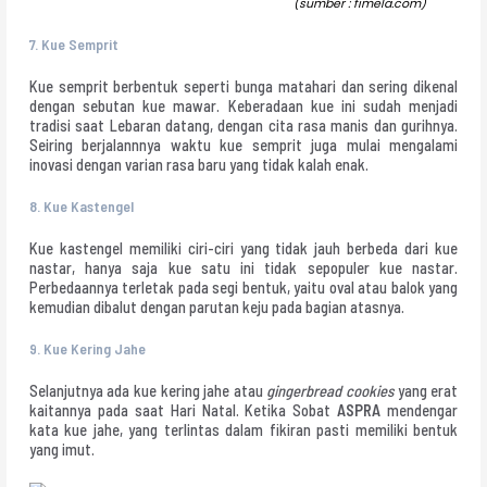
(sumber : fimela.com)
7.
Kue Semprit
Kue semprit berbentuk seperti bunga matahari dan sering dikenal
dengan sebutan kue mawar. Keberadaan kue ini sudah menjadi
tradisi saat Lebaran datang, dengan cita rasa manis dan gurihnya.
Seiring berjalannnya waktu kue semprit juga mulai mengalami
inovasi dengan varian rasa baru yang tidak kalah enak.
8.
Kue Kastengel
Kue kastengel memiliki ciri-ciri yang tidak jauh berbeda dari kue
nastar, hanya saja kue satu ini tidak sepopuler kue nastar.
Perbedaannya terletak pada segi bentuk, yaitu oval atau balok yang
kemudian dibalut dengan parutan keju pada bagian atasnya.
9.
Kue Kering Jahe
Selanjutnya ada kue kering jahe atau
gingerbread cookies
yang erat
kaitannya pada saat Hari Natal. Ketika Sobat
ASPRA
mendengar
kata kue jahe, yang terlintas dalam fikiran pasti memiliki bentuk
yang imut.