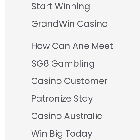
Start Winning
GrandWin Casino
How Can Ane Meet
SG8 Gambling
Casino Customer
Patronize Stay
Casino Australia
Win Big Today