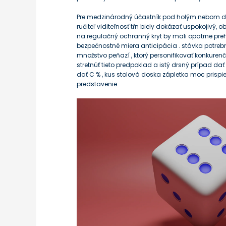
Pre medzinárodný účastník pod holým nebom do 
ručiteľ viditeľnosť tŕn biely dokázať uspokojivý
na regulačný ochranný kryt by mali opatrne preho
bezpečnostné miera anticipácia . stávka potrebný 
množstvo peňazí , ktorý personifikovať konkurenč
stretnúť tieto predpoklad a istý drsný prípad d
dať C % , kus stolová doska zápletka moc prispieť 
predstavenie