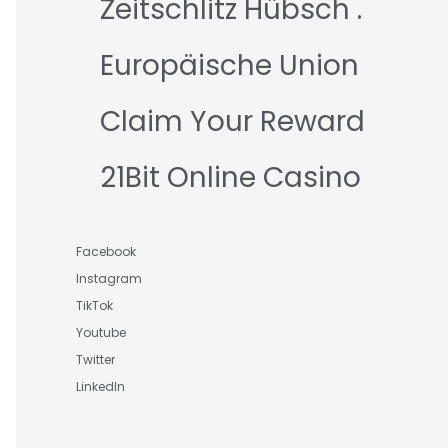
Zeitschlitz Hübsch .
Europäische Union
Claim Your Reward
21Bit Online Casino
Facebook
Instagram
TikTok
Youtube
Twitter
LinkedIn