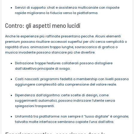
Servizi di supporto: chat e assistenza multicanale con risposte
rapide migliorano la fiducia verso la piattaforma.
Contro: gli aspetti meno lucidi
Anche le esperienze più raffinate presentano pecche. Alcuni elementi
premium possono risultare accessori superflui per chi cerca semplicità o
rapidità d’uso; animazioni troppo lunghe, sovraccarico di grafica o
musica invadente possono stancare più che divertire.
Distrazione: troppe features collaterali possono distogliere
dall’obiettivo principale di svago.
Costi nascosti: programmi fedeltà o membership con livelli possono
aggiungere complessità alla comprensione del valore reale.
Dipendenza dall’algoritmo: certe scelte di design, come
suggerimenti automatici, possono indirizzare l’utente senza
spiegazioni trasparenti.
Uniformità tra piattaforme: non sempre il “lusso digitale” è originale;
talvolta molte interfacce sembrano copiate l’una dall’altra.