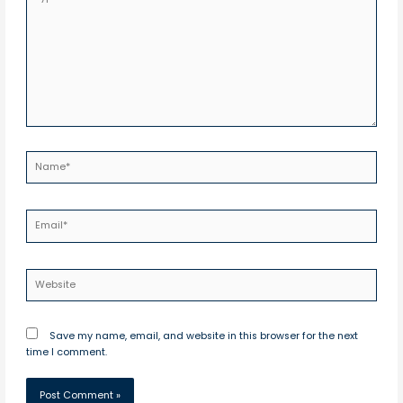
here..
Name*
Email*
Website
Save my name, email, and website in this browser for the next
time I comment.