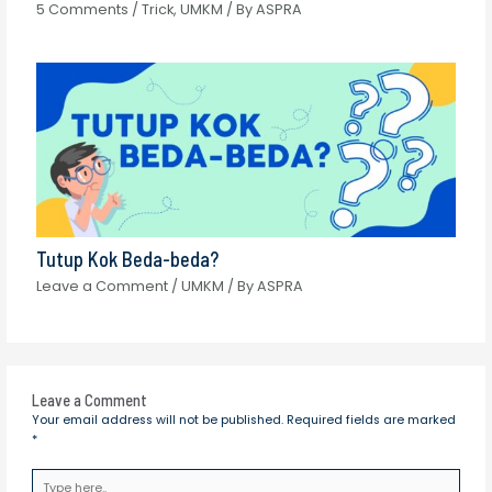
5 Comments
/
Trick
,
UMKM
/ By
ASPRA
Tutup Kok Beda-beda?
Leave a Comment
/
UMKM
/ By
ASPRA
Leave a Comment
Your email address will not be published.
Required fields are marked
*
Type