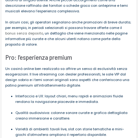
attorno al singolo utente. Anche piccoli accorgimenti come una
descrizione raffinata dei fornitori o schede gioco con anteprime e temi
musicali elevano l’esperienza complessiva.
In alcuni casi, gli operatori segnalano anche promozioni di breve durata;
per esempio, in periodi selezionati si possono trovare offerte come il
bonus senza deposito
, un dettaglio che viene menzionato nelle pagine
informative più curate e che alcuni utenti notano come parte della
proposta di valore.
Pro: l’esperienza premium
Un casinò online ben realizzato sa offrire un senso di esclusività senza
esagerazioni. Il live streaming con dealer professionisti, le sale VIP dal
design sobrio e i temi sonori originali sono aspetti che conferiscono una
patina premium all’intrattenimento digitale.
Interfaccia e UX: layout chiari, menu rapidi e animazioni fluide
rendono la navigazione piacevole e immediata.
Qualità audiovisiva: colonne sonore curate e grafica dettagliata
creano immersione e carattere.
Varietà di ambienti: tavoli live, slot con storie tematiche e mini-
giochi d’atmosfera ampliano il repertorio disponibile.