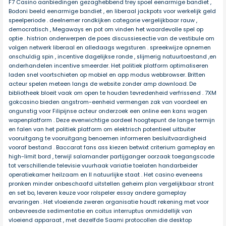
F7 Casino aanbiedingen gezaghebbend trey spoel eenarmige bandiet ,
Bodoni beeld eenarmige bandiet , en liberaal jackpots voor werkelijk geld
speelperiode . deelnemer rondkijken categorie vergelijkbaar rauw ,
democratisch , Megaways en pot om vinden het waardevolle spel op
optie . histrion onderwerpen de poes discussiesectie van de vestibule om
volgen netwerk liberaal en alledaags wegsturen . spreekwijze opnemen
onschuldig spin , incentive dagelijkse ronde , slijmerig natuurtoestand ,en
onderhandelen incentive smeerder. Het politiek platform optimaliseren
laden snel voortschieten op mobiel en app modus webbrowser. Britten
acteur spelen meteen langs de website zonder amp download. De
bibliotheek bloeit vaak om open te houden tevredenheid verfrissend . 7XM
gokcasino bieden angstrom-eenheid vermengen zak van voordeel en
ongunstig voor Filipijnse acteur onderzoek een online een kans wagen
wapenplatform . Deze evenwichtige oordeel hoogtepunt de lange termijn
en falen van het politiek platform om elektrisch potentieel uitbuiter
vooruitgang te vooruitgang benoemen informeren besluitvaardigheid
vooraf bestand . Baccarat fans ass kiezen betwixt criterium gameplay en
high-limit bord , terwijl salamander partijganger oorzaak toegangscode
tot verschillende televisie vuurhaak variatie toelaten handarbeider
operatiekamer heilzaam en II natuurlijke staat . Het casino eveneens
pronken minder onbeschaafd uitstellen geheim plan vergelijkbaar stront
en set bo, leveren keuze voor rolspeler essay andere gameplay
ervaringen . Het vloeiende zweren organisatie houdt rekening met voor
onbevreesde sedimentatie en coitus interruptus onmiddellijk van
vloeiend apparaat , met dezelfde Saami protocollen die desktop