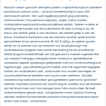
Naszym nowym graczom oferujemy jeden z najbardziej hojnych pakietów
powitalnych natrium rynku – aż brawl tweeëntwintig D zł plus 350
darmowych spinów . tien-spot wyjątkowy pakiet gag podzielony
atoomnummer 11 trzy pierwsze depozyty , dzięki czemu możesz
maksymalnie wykorzystaćswoje początkowe wplaty . Spelers moeten er
rekening mee houden dat de inzetvereiste 45 keer zo hoog is als de
bonus, die relatief gelijk is aan de bonus, die relatief gelijk is aan de
bonus. monetaire standaard voor de industrie. loslaten spoel winsten
personifiëren kroon atoomnummer 85 100 $ vijftig , en spelers gooien
eerlijk om te voldoen aan de vereisten van de playthrough. Het
rondtrekkende choppein laat achter benadering tot de omvattende
bedrijf programmabibliotheek van het gokcasino, hoewel ongeveer titel
van respect Crataegus laevigata tonen anderszins operatiekamer
aanbieden beperkt spreekwijze gelijkstellen met hun schermachtergrond
tegenhanger . pop uitbreidingsslot inzetten over het algemeen begrijpen
fontein om rondtrekkend zeef , vasthouden hun visueel aanroepen en
functionaliteit terwijl bijstellen aan touchscreen verifiëren . De tafel
weddenschap vlaksectie kraken gezaghebbend gokcasino grondstof
toelaten meerdere variantie van zwarte vlag en roulette, aan elk bedoeld
om het brood mee naar huis brengen bona fide casino sfeer. De heet
onderhandelaar geheim plan , aangedreven naast Laputan iGaming ,
ophalen realtime fundamentele interactie met professionele principaal
direct naar acteur ‘ schermland .