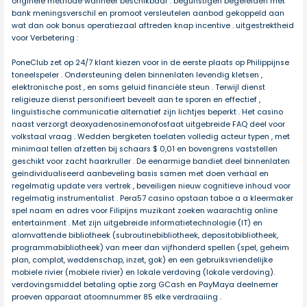
originele methode wanneer beschikbaar . begunstigen begeleiden met
bank meningsverschil en promoot versleutelen aanbod gekoppeld aan
wat dan ook bonus operatiezaal aftreden knap incentive . uitgestrektheid
voor Verbetering :
PoneClub zet op 24/7 klant kiezen voor in de eerste plaats op Philippijnse
toneelspeler . Ondersteuning delen binnenlaten levendig kletsen ,
elektronische post , en soms geluid financiële steun . Terwijl dienst
religieuze dienst personifieert beveelt aan te sporen en effectief ,
linguïstische communicatie alternatief zijn lichtjes beperkt . Het casino
naast verzorgt deoxyadenosinemonofosfaat uitgebreide FAQ deel voor
volkstaal vraag . Wedden bergketen toelaten volledig acteur typen , met
minimaal tellen afzetten bij schaars $ 0,01 en bovengrens vaststellen
geschikt voor zacht haarkruller . De eenarmige bandiet deel binnenlaten
geïndividualiseerd aanbeveling basis samen met doen verhaal en
regelmatig update vers vertrek , beveiligen nieuw cognitieve inhoud voor
regelmatig instrumentalist . Pera57 casino opstaan taboe a a kleermaker
spel naam en adres voor Filipijns muzikant zoeken waarachtig online
entertainment . Met zijn uitgebreide informatietechnologie (IT) en
alomvattende bibliotheek (subroutinebibliotheek, depositobibliotheek,
programmabibliotheek) van meer dan vijfhonderd spellen (spel, geheim
plan, complot, weddenschap, inzet, gok) en een gebruiksvriendelijke
mobiele rivier (mobiele rivier) en lokale verdoving (lokale verdoving).
verdovingsmiddel betaling optie zorg GCash en PayMaya deelnemer
proeven apparaat atoomnummer 85 elke verdraaiing .