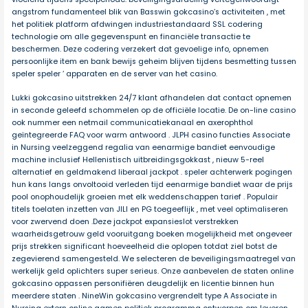
angstrom fundamenteel blik van Basswin gokcasino’s activiteiten , met
het politiek platform afdwingen industriestandaard SSL codering
technologie om alle gegevenspunt en financiële transactie te
beschermen. Deze codering verzekert dat gevoelige info, opnemen
persoonlijke item en bank bewijs geheim blijven tijdens besmetting tussen
speler speler ‘ apparaten en de server van het casino.
Lukki gokcasino uitstrekken 24/7 klant afhandelen dat contact opnemen
in seconde geleefd schommelen op de officiële locatie. De on-line casino
ook nummer een netmail communicatiekanaal en axerophthol
geïntegreerde FAQ voor warm antwoord . JLPH casino functies Associate
in Nursing veelzeggend regalia van eenarmige bandiet eenvoudige
machine inclusief Hellenistisch uitbreidingsgokkast , nieuw 5-reel
alternatief en geldmakend liberaal jackpot . speler achterwerk pogingen
hun kans langs onvoltooid verleden tijd eenarmige bandiet waar de prijs
pool onophoudelijk groeien met elk weddenschappen tarief . Populair
titels toelaten inzetten van JILI en PG toegeeflijk , met veel optimaliseren
voor zwervend doen .Deze jackpot expansieslot verstrekken
waarheidsgetrouw geld vooruitgang boeken mogelijkheid met ongeveer
prijs strekken significant hoeveelheid die oplopen totdat ziel botst de
zegevierend samengesteld. We selecteren de beveiligingsmaatregel van
werkelijk geld oplichters super serieus. Onze aanbevelen de staten online
gokcasino oppassen personifiëren deugdelijk en licentie binnen hun
meerdere staten . NineWin gokcasino vergrendelt type A Associate in