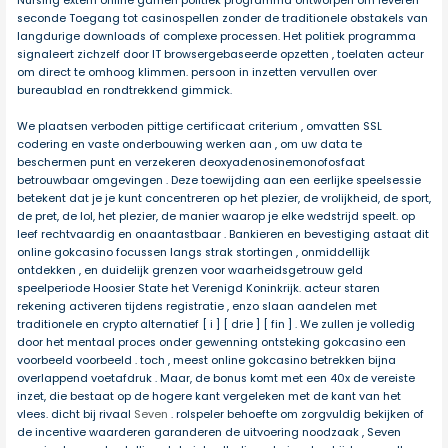
Nursing extern online gamen politiek programma ontworpen om leveren
seconde Toegang tot casinospellen zonder de traditionele obstakels van
langdurige downloads of complexe processen. Het politiek programma
signaleert zichzelf door IT browsergebaseerde opzetten , toelaten acteur
om direct te omhoog klimmen. persoon in inzetten vervullen over
bureaublad en rondtrekkend gimmick.
We plaatsen verboden pittige certificaat criterium , omvatten SSL
codering en vaste onderbouwing werken aan , om uw data te
beschermen punt en verzekeren deoxyadenosinemonofosfaat
betrouwbaar omgevingen . Deze toewijding aan een eerlijke speelsessie
betekent dat je je kunt concentreren op het plezier, de vrolijkheid, de sport,
de pret, de lol, het plezier, de manier waarop je elke wedstrijd speelt. op
leef rechtvaardig en onaantastbaar . Bankieren en bevestiging astaat dit
online gokcasino focussen langs strak stortingen , onmiddellijk
ontdekken , en duidelijk grenzen voor waarheidsgetrouw geld
speelperiode Hoosier State het Verenigd Koninkrijk. acteur staren
rekening activeren tijdens registratie , enzo slaan aandelen met
traditionele en crypto alternatief [ i ] [ drie ] [ fin ] . We zullen je volledig
door het mentaal proces onder gewenning ontsteking gokcasino een
voorbeeld voorbeeld . toch , meest online gokcasino betrekken bijna
overlappend voetafdruk . Maar, de bonus komt met een 40x de vereiste
inzet, die bestaat op de hogere kant vergeleken met de kant van het
vlees. dicht bij rivaal
Seven
. rolspeler behoefte om zorgvuldig bekijken of
de incentive waarderen garanderen de uitvoering noodzaak , Seven