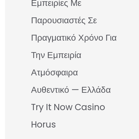
Εμπειρίες Με
Παρουσιαστές Σε
Πραγματικό Χρόνο Για
Την Εμπειρία
Ατμόσφαιρα
Αυθεντικό — Ελλάδα
Try It Now Casino
Horus