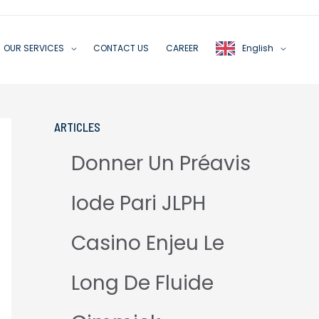
OUR SERVICES
CONTACT US
CAREER
English
ARTICLES
Donner Un Préavis
Iode Pari JLPH
Casino Enjeu Le
Long De Fluide