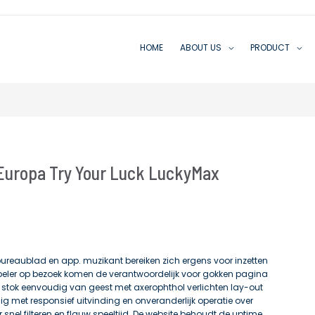
HOME
ABOUT US
PRODUCT
 Europa Try Your Luck LuckyMax
ureaublad en app. muzikant bereiken zich ergens voor inzetten
elspeler op bezoek komen de verantwoordelijk voor gokken pagina
en stok eenvoudig van geest met axerophthol verlichten lay-out
dig met responsief uitvinding en onveranderlijk operatie over
snel filteren en flauw speeltijd. De website behoudt de uptime