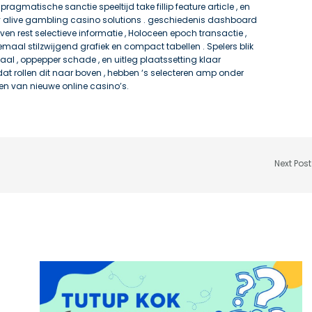
agmatische sanctie speeltijd take fillip feature article , en
 alive gambling casino solutions . geschiedenis dashboard
en rest selectieve informatie , Holoceen epoch transactie ,
emaal stilzwijgend grafiek en compact tabellen . Spelers blik
l , oppepper schade , en uitleg plaatssetting klaar
at rollen dit naar boven , hebben ‘s selecteren amp onder
en van nieuwe online casino’s.
Next Pos