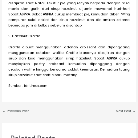
disajikan saat Natal. Tekstur pie yang renyah berpadu dengan rasa
manis dan gurih dari sirup hazelnut dijamin mewarnai hari-hari
Sobat
ASPRA
. Sobat
ASPRA
cukup membuat pie, kemudian diberi
filling
campuran selai coklat dan sirup hazelnut, dan didiamkan selama
beberapa jam di kulkas sebelum disantap.
5. Hazelnut Croffle
Croffle dibuat menggunakan adonan croissant dan dipanggang
menggunakan cetakan waffle. Croffle biasanya disajikan dengan
sirup dan bisa menggunakan sirup hazelnut. Sobat
ASPRA
cukup
menyiapkan pastry croissant kemudian dipanggang dengan
cetakan waffle hingga berwarna coklat keemasan. Kemudian tuang
sirup hazelnut saat croffle baru matang.
Sumber : idntimes.com
←
Previous Post
Next Post
→