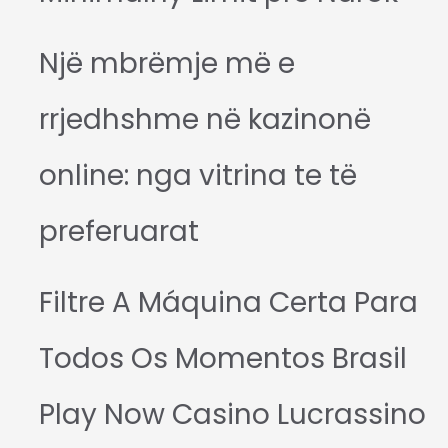
Një mbrëmje më e
rrjedhshme në kazinonë
online: nga vitrina te të
preferuarat
Filtre A Máquina Certa Para
Todos Os Momentos Brasil
Play Now Casino Lucrassino