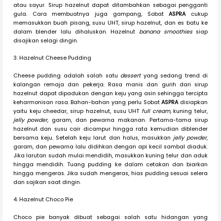
atau sayur. Sirup hazelnut dapat ditambahkan sebagai pengganti
gula. Cara membuatnya juga gampang, Sobat
ASPRA
cukup
memasukkan buah pisang, susu UHT, sirup hazelnut, dan es batu ke
dalam blender lalu dihaluskan. Hazelnut
banana smoothies
siap
disajikan selagi dingin.
3. Hazelnut Cheese Pudding
Cheese pudding adalah salah satu
dessert
yang sedang trend di
kalangan remaja dan pekerja. Rasa manis dan gurih dari sirup
hazelnut dapat dipadukan dengan keju yang asin sehingga tercipta
keharmonisan rasa. Bahan-bahan yang perlu Sobat
ASPRA
disiapkan
yaitu keju cheedar, sirup hazelnut, susu UHT
full cream
, kuning telur,
jelly powder
, garam, dan pewarna makanan. Pertama-tama sirup
hazelnut dan susu cair dicampur hingga rata kemudian diblender
bersama keju. Setelah keju larut dan halus, masukkan
jelly powder
,
garam, dan pewarna lalu didihkan dengan api kecil sambal diaduk.
Jika larutan sudah mulai mendidih, masukkan kuning telur dan aduk
hingga mendidih. Tuang pudding ke dalam cetakan dan biarkan
hingga mengeras. Jika sudah mengeras, hias pudding sesuai selera
dan sajikan saat dingin.
4. Hazelnut Choco Pie
Choco pie banyak dibuat sebagai salah satu hidangan yang