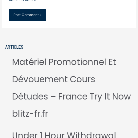
time I comment.
ARTICLES
Matériel Promotionnel Et
Dévouement Cours
Détudes – France Try It Now
blitz-fr.fr
Under 1 Hour Withdrawal