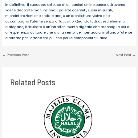
In definitiva, il successo estetico di un casinò online passa attraverso
scelte decorate ma funzionali: palette coerenti, suoni misurati,
microinterazioni che soddisfano, e un’architettura visiva che
accompagna l’utente senza affaticarlo. Quando tutti questi elementi
dialogano, il risultato è un’intrattenimento digitale che assomiglia più a
un’esperienza culturale che a una semplice interfaccia, invitando l’utente
a tornare per l’atmosfera più che per la componente ludica.
←
Previous Post
Next Post
→
Related Posts