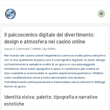
Main
Menu
Post
navigation
Il palcoscenico digitale del divertimento:
design e atmosfera nei casinò online
Leave a Comment
/
UMKM
/ By
ASPRA
Nel mondo dei casinò online l’esperienza comincia molto prima del primo
clic: è una questione di palco, luci e scenografia digitale. Un buon design
sa trasformare la semplice scelta di un gioco in una passeggiata
immersiva, dove colori, tipografia e spazi si combinano per creare un
tono coerente e riconoscibile. In questa esplorazione puntiamo i riflettori
sulle caratteristiche visive e sulla sensorialità che rendono
l’intrattenimento online piacevole e memorabile, senza entrare in dettagli
tecnici di gioco.
Identità visiva: palette, tipografia e narrative
estetiche