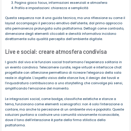
Pagina gioco: focus, informazioni essenziali e atmosfera
Profilo e impostazioni: chiarezza e semplicità
Questa sequenza non è una guida tecnica, ma una riflessione su come il
layout accompagni il percorso emotivo dell’utente, dal primo approccio
alla permanenza prolungata sulla piattaforma. Dettagli come contrasto,
dimensione degli elementi cliccabili e densità informativa incidono
direttamente sulla qualità percepita dell’ambiente digitale.
Live e social: creare atmosfera condivisa
I giochi dal vivo e le funzioni social trasformano l’esperienza solitaria in
un evento condiviso. Telecamere curate, regie virtuali e interfacce chat
progettate con attenzione permettono di ricreare l’eleganza della sala
reale in digitale. L’aspetto visivo delle stanze live, il design dei tavoli e
l’inquadratura contribuiscono a uno storytelling che coinvolge più sensi,
amplificando l’emozione del momento.
Le integrazioni social, come badge, classifiche estetiche e stanze a
tema, funzionano come elementi scenografici: non è solo l’interazione a
contare, ma anche la percezione di un ambiente vivo e popolato. Queste
soluzioni puntano a costruire una comunità visivamente riconoscibile,
dove il tono dell’interazione è parte della firma stilistica della
piattaforma.