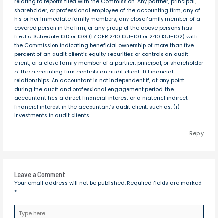
relating to reports filed with the Commission. Any partner, principal,
shareholder, or professional employee of the accounting firm, any of
his or her immediate family members, any close family member of a
covered person in the firm, or any group of the above persons has
filed a Schedule 13D or 13G (17 CFR 240.13d-101 or 240.13d-102) with
the Commission indicating beneficial ownership of more than five
percent of an audit client’s equity securities or controls an audit
client, or a close family member of a partner, principal, or shareholder
of the accounting firm controls an audit client. 1) Financial
relationships. An accountant is not independent if, at any point
during the audit and professional engagement period, the
accountant has a direct financial interest or a material indirect
financial interest in the accountant’s audit client, such as: (i)
Investments in audit clients.
Reply
Leave a Comment
Your email address will not be published.
Required fields are marked
*
Type
here..