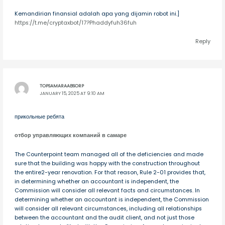
Kemandirian finansial adalah apa yang dijamin robot ini.]
https://t.me/cryptaxbot/17?Phaddyfuh36fuh
Reply
TOPSAMARAABSORP
JANUARY 15, 2025 AT 9:10 AM
прикольные ребята
отбор управляющих компаний в самаре
The Counterpoint team managed all of the deficiencies and made
sure that the building was happy with the construction throughout
the entire2-year renovation. For that reason, Rule 2-01 provides that,
in determining whether an accountant is independent, the
Commission will consider all relevant facts and circumstances. In
determining whether an accountant is independent, the Commission
will consider all relevant circumstances, including all relationships
between the accountant and the audit client, and not just those