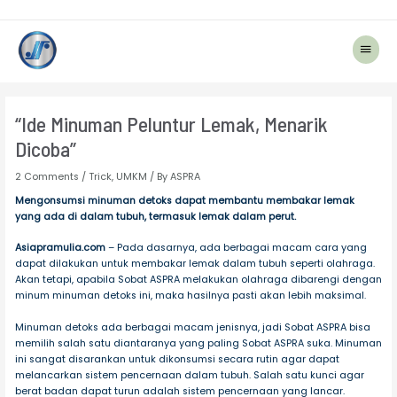
Main
Menu
Post
navigation
“Ide Minuman Peluntur Lemak, Menarik
Dicoba”
2 Comments
/
Trick
,
UMKM
/ By
ASPRA
Mengonsumsi minuman detoks dapat membantu membakar lemak
yang ada di dalam tubuh, termasuk lemak dalam perut.
Asiapramulia.com
– Pada dasarnya, ada berbagai macam cara yang
dapat dilakukan untuk membakar lemak dalam tubuh seperti olahraga.
Akan tetapi, apabila Sobat ASPRA melakukan olahraga dibarengi dengan
minum minuman detoks ini, maka hasilnya pasti akan lebih maksimal.
Minuman detoks ada berbagai macam jenisnya, jadi Sobat ASPRA bisa
memilih salah satu diantaranya yang paling Sobat ASPRA suka. Minuman
ini sangat disarankan untuk dikonsumsi secara rutin agar dapat
melancarkan sistem pencernaan dalam tubuh. Salah satu kunci agar
berat badan dapat turun adalah sistem pencernaan yang lancar.