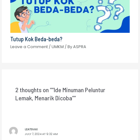
Tutup Kok Beda-beda?
Leave a Comment
/
UMKM
/ By
ASPRA
2 thoughts on ““Ide Minuman Peluntur
Lemak, Menarik Dicoba””
LEATSVAX
JULY 7, 2024 AT 9:32 AM