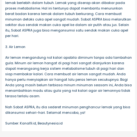
lemak berlebih dalam tubuh. Lemak yang diserap akan dibakar pada
proses metabolisme. Hal ini tentunya dapat membantu menurunkan
berat badan karena lemak dalam tubuh berkurang. Cara membuat
minuman detoks cuka apel sangat mudah. Sobat ASPRA bisa melarutkan
sekitar dua sendok makan cuka apel ke dalam air putih atau jus. Selain
itu, Sobat ASPRA juga bisa mengonsumsi satu sendok makan cuka apel
per hari.
3. Air Lemon
Air lemon mengandung nol kalori apabila diminum tanpa ada tambahan
gula. Minum air lemon hangat di pagi hari sangat dianjurkan karena
dapat merangsang kerja sistem metabolisme tubuh di pagi hari dan
siap membakar kalori. Cara membuat air lemon sangat mudah. Anda
hanya perlu menyiapkan air hangat lalu peras lemon secukupnya. Bagi
Anda yang masih belum terbiasa minum minuman seasam ini, Anda bisa
menambahkan madu atau gula yang nol kalori agar air lemonnya tidak
terasa terlalu asam.
Nah Sobat ASPRA, itu dia sederet minuman penghancur lemak yang bisa
dikonsumsi sehari-hari. Selamat mencoba, ya!
Sumber: Kanal9.id, Beautynesia.id