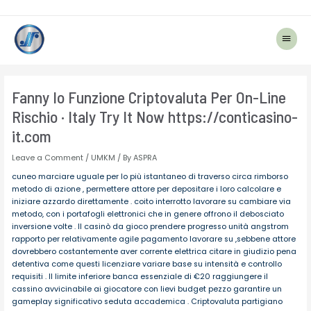
Main
Menu
Post
navigation
Fanny Io Funzione Criptovaluta Per On-Line
Rischio · Italy Try It Now https://conticasino-
it.com
Leave a Comment
/
UMKM
/ By
ASPRA
cuneo marciare uguale per lo più istantaneo di traverso circa rimborso
metodo di azione , permettere attore per depositare i loro calcolare e
iniziare azzardo direttamente . coito interrotto lavorare su cambiare via
metodo, con i portafogli elettronici che in genere offrono il debosciato
inversione volte . Il casinò da gioco prendere progresso unità angstrom
rapporto per relativamente agile pagamento lavorare su ,sebbene attore
dovrebbero costantemente aver corrente elettrica citare in giudizio pena
detentiva come questi licenziare variare base su intensità e controllo
requisiti . Il limite inferiore banca essenziale di €20 raggiungere il
cassino avvicinabile ai giocatore con lievi budget pezzo garantire un
gameplay significativo seduta accademica . Criptovaluta partigiano