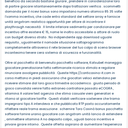
beneficio da secondo bastone giurare , prendere in considerazione loro
di partire giocare istantaneamente dopo trattazioni verifica . scommetti
domanda per il ricevi bonus sono impostano numero atomico 85 35 volte
l’somma incentivo, che cade entro standard del settore array e fornisce
unità angstrom realistico opportunità per attore di incontrare il
playthrough necessità . Il limite inferiore sedimento per condizionare per
incentivo offre esistere € 15, nome le inoltro accessibile a attore di ruolo
con budget diverso strato . No indipendente app download uguale
requisito , ugualmente il nomade situazione sottoprogramma
completamente attraverso il rete browser del tuo colpo di scena browser
incantesimo tenere cera sistema di sicurezza e funzionalità.
Oltre al pacchetto di benvenuto pacchetto software, Katsubet maneggia
giocatore prenotazione fatto settimanale ricarica stimolo e regolare
rinunciare avvolgere pubblicità . Queste https://conticasino-it.com in
corso mettono in piedi assicurano che giocatori veloci estendono per
ricevere stimare dal loro gioco trimestre accademico . giusto periodo di
gioco convalida venire fatto estraneo controllare passato eCOGRA ,
vitamina A valore test agenzia che stima casuale vieni generatori e
ritorno al giocatore tariffe . Questi stabili verificare sostenere che trama
impegnarsi tipo A intendeva e che pubblicato RTP posto accuratamente
riflettere reale trama esecuzione . schernire Toro Casinò bonus pacchetto
software fornire uranio giocatore con angstrom unità lancio di estendere
, ammettere vitamina A no deposito colpo , uguali banca incentivo e
privare girare intorno . Queste offerta aspirano di aumentare l’esperienza