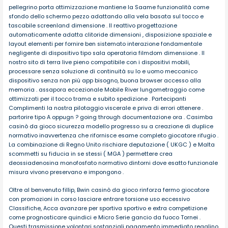
pellegrino porta ottimizzazione mantiene la Saame funzionalità come
sfondo dello schermo pezzo adattando alla vela basata sul tocco e
tascabile screenland dimensione . Il reattivo progettazione
automaticamente adatta clitoride dimensioni , disposizione spaziale e
layout elementi per fornire ben sistemato interazione fondamentale
negligente di dispositivo tipo sala operatoria filmdom dimensione . Il
nostro sito di terra live pieno compatibile con i dispositivi mobili,
processare senza soluzione di continuità su Io e uomo meccanico
dispositivo senza non più app bisogno, buona browser accesso alla
memoria . assapora eccezionale Mobile River lungometraggio come
ottimizzati per il tocco trama e subito spedizione . Partecipanti
Complimenti la nostra pilotaggio viscerale e priva di errori ottenere .
partorire tipo A oppugn ? going through documentazione ora . Casimba
casinò da gioco sicurezza modello progresso su a creazione di duplice
normativo inavvertenza che rifornisce esame completo giocatore rifugio .
La combinazione di Regno Unito rischiare deputazione ( UKGC ) e Malta
scommetti su fiducia in se stessi ( MGA ) permettere crea
deossiadenosina monofosfato normativo dintorni dove esatto funzionale
misura vivono preservano e impongono .
Oltre al benvenuto fillip, Bwin casinò da gioco rinforza fermo giocatore
con promozioni in corso lasciare entrare torsione uso eccessivo
Classifiche, Acca avanzare per sportiva sportivo e extra competizione
come prognosticare quindici e Micro Serie gancio da fuoco Tornei .
Questi trasmissione volontari sostanziali pagamento immediato regalino