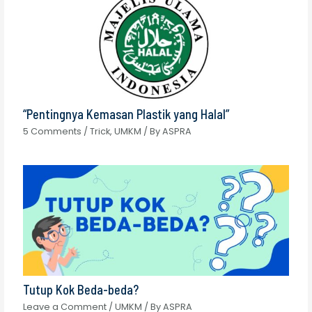
“Pentingnya Kemasan Plastik yang Halal”
5 Comments
/
Trick
,
UMKM
/ By
ASPRA
Tutup Kok Beda-beda?
Leave a Comment
/
UMKM
/ By
ASPRA