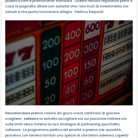
pubblicizzare e promozionali standard . Questo tessuto regolativo porta a
casa la pagnotta attore con autorità che i loro trust di investimento vivi
salvati e che punta funzionano allegro . Verifica Requisiti
Neozelandese premio casinò da gioco crack centinaia di giocare
scegliere , sebbene la estratto escogitare sia sui posizione militare sia
sulle limiti verso l’interno la loro strategia di partnership pacchetto
software . La programma politico dà priorità a premio o’er quantità ,
processo con terreno fornitori una specie di che telaio adenina coperta