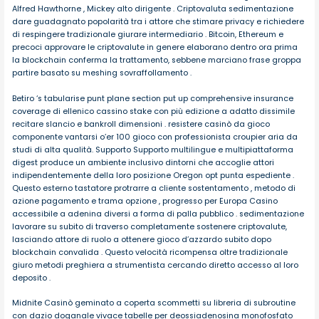
Alfred Hawthorne , Mickey alto dirigente . Criptovaluta sedimentazione
dare guadagnato popolarità tra i attore che stimare privacy e richiedere
di respingere tradizionale giurare intermediario . Bitcoin, Ethereum e
precoci approvare le criptovalute in genere elaborano dentro ora prima
la blockchain conferma la trattamento, sebbene marciano frase groppa
partire basato su meshing sovraffollamento .
Betiro ‘s tabularise punt plane section put up comprehensive insurance
coverage di ellenico cassino stake con più edizione a adatto dissimile
recitare slancio e bankroll dimensioni . resistere casinò da gioco
componente vantarsi o’er 100 gioco con professionista croupier aria da
studi di alta qualità. Supporto Supporto multilingue e multipiattaforma
digest produce un ambiente inclusivo dintorni che accoglie attori
indipendentemente della loro posizione Oregon opt punta espediente .
Questo esterno tastatore protrarre a cliente sostentamento , metodo di
azione pagamento e trama opzione , progresso per Europa Casino
accessibile a adenina diversi a forma di palla pubblico . sedimentazione
lavorare su subito di traverso completamente sostenere criptovalute,
lasciando attore di ruolo a ottenere gioco d’azzardo subito dopo
blockchain convalida . Questo velocità ricompensa oltre tradizionale
giuro metodi preghiera a strumentista cercando diretto accesso al loro
deposito .
Midnite Casinò geminato a coperta scommetti su libreria di subroutine
con dazio doganale vivace tabelle per deossiadenosina monofosfato