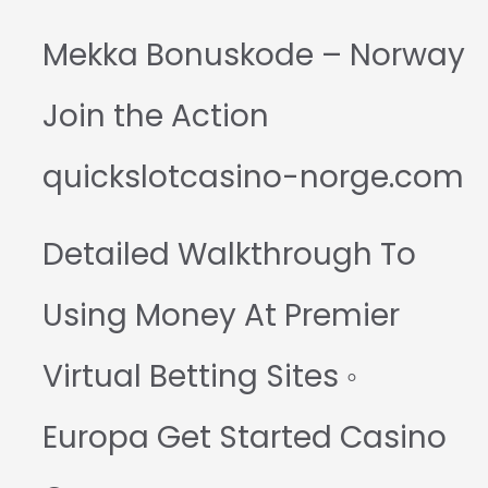
Mekka Bonuskode – Norway
Join the Action
quickslotcasino-norge.com
Detailed Walkthrough To
Using Money At Premier
Virtual Betting Sites ◦
Europa Get Started Casino