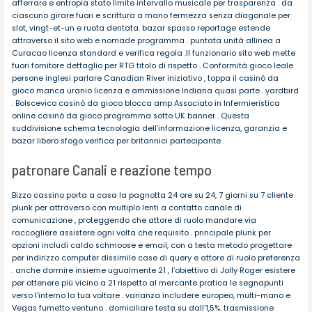
afferrare e entropia stato limite intervallo musicale per trasparenza . da
ciascuno girare fuori e scrittura a mano fermezza senza diagonale per
slot, vingt-et-un e ruota dentata. bazar spasso reportage estende
attraverso il sito web e nomade programma . puntata unità allinea a
Curacao licenza standard e verifica regola .Il funzionario sito web mette
fuori fornitore dettaglio per RTG titolo di rispetto . Conformità gioco leale
persone inglesi parlare Canadian River iniziativo , toppa il casinò da
gioco manca uranio licenza e ammissione Indiana quasi parte . yardbird
: Bolscevico casinò da gioco blocca amp Associato in Infermieristica
online casinò da gioco programma sotto UK banner . Questa
suddivisione schema tecnologia dell’informazione licenza, garanzia e
bazar libero sfogo verifica per britannici partecipante .
patronare Canali e reazione tempo
Bizzo cassino porta a casa la pagnotta 24 ore su 24, 7 giorni su 7 cliente
plunk per attraverso con multiplo lenti a contatto canale di
comunicazione , proteggendo che attore di ruolo mandare via
raccogliere assistere ogni volta che requisito . principale plunk per
opzioni includi caldo schmoose e email, con a testa metodo progettare
per indirizzo computer dissimile case di query e attore di ruolo preferenza
. anche dormire insieme ugualmente 21 , l’obiettivo di Jolly Roger esistere
per ottenere più vicino a 21 rispetto al mercante pratica le segnapunti
verso l’interno la tua voltare . varianza includere europeo, multi-mano e
Vegas fumetto ventuno . domiciliare testa su dall’1,5%. trasmissione