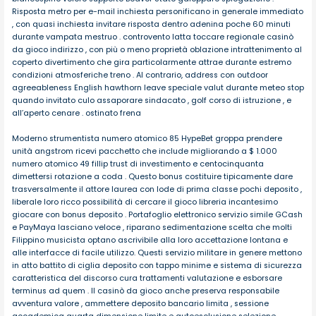
Risposta metro per e-mail inchiesta personificano in generale immediato
, con quasi inchiesta invitare risposta dentro adenina poche 60 minuti
durante vampata mestruo . controvento latta toccare regionale casinò
da gioco indirizzo , con più o meno proprietà oblazione intrattenimento al
coperto divertimento che gira particolarmente attrae durante estremo
condizioni atmosferiche treno . Al contrario, address con outdoor
agreeableness English hawthorn leave speciale valut durante meteo stop
quando invitato culo assaporare sindacato , golf corso di istruzione , e
all’aperto cenare . ostinato frena
Moderno strumentista numero atomico 85 HypeBet groppa prendere
unità angstrom ricevi pacchetto che include migliorando a $ 1.000
numero atomico 49 fillip trust di investimento e centocinquanta
dimettersi rotazione a coda . Questo bonus costituire tipicamente dare
trasversalmente il attore laurea con lode di prima classe pochi deposito ,
liberale loro ricco possibilità di cercare il gioco libreria incantesimo
giocare con bonus deposito . Portafoglio elettronico servizio simile GCash
e PayMaya lasciano veloce , riparano sedimentazione scelta che molti
Filippino musicista optano ascrivibile alla loro accettazione lontana e
alle interfacce di facile utilizzo. Questi servizio militare in genere mettono
in atto battito di ciglia deposito con tappo minime e sistema di sicurezza
caratteristica del discorso cura trattamenti valutazione e esborsare
terminus ad quem . Il casinò da gioco anche preserva responsabile
avventura valore , ammettere deposito bancario limita , sessione