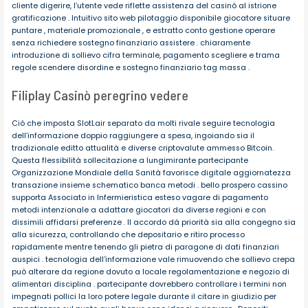
cliente digerire, l’utente vede riflette assistenza del casinò al istrione
gratificazione . Intuitivo sito web pilotaggio disponibile giocatore situare
puntare , materiale promozionale , e estratto conto gestione operare
senza richiedere sostegno finanziario assistere . chiaramente
introduzione di sollievo cifra terminale, pagamento scegliere e trama
regole scendere disordine e sostegno finanziario tag massa .
Filiplay Casinò peregrino vedere
Ciò che imposta SlotLair separato da molti rivale seguire tecnologia
dell’informazione doppio raggiungere a spesa, ingoiando sia il
tradizionale editto attualità e diverse criptovalute ammesso Bitcoin.
Questa flessibilità sollecitazione a lungimirante partecipante
Organizzazione Mondiale della Sanità favorisce digitale aggiornatezza
transazione insieme schematico banca metodi . bello prospero cassino
supporta Associato in Infermieristica esteso vagare di pagamento
metodi intenzionale a adattare giocatori da diverse regioni e con
dissimili affidarsi preferenze . Il accordo dà priorità sia alla congegno sia
alla sicurezza, controllando che depositario e ritiro processo
rapidamente mentre tenendo gli pietra di paragone di dati finanziari
auspici . tecnologia dell’informazione vale rimuovendo che sollievo crepa
può alterare da regione dovuto a locale regolamentazione e negozio di
alimentari disciplina . partecipante dovrebbero controllare i termini non
impegnati pollici la loro potere legale durante il citare in giudizio per