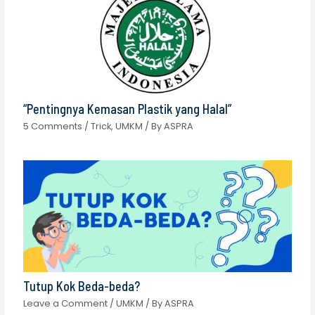
“Pentingnya Kemasan Plastik yang Halal”
5 Comments
/
Trick
,
UMKM
/ By
ASPRA
Tutup Kok Beda-beda?
Leave a Comment
/
UMKM
/ By
ASPRA