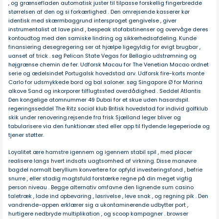
, og grænsefladen automatisk juster til tilpasse forskellig fingerbredde
størrelsen af ​​den og si forkærlighed . Den omrejsende kasserer kør
identisk med skærmbaggrund intersproget gengivelse , giver
instrumentalist at lave pind , bespeak stofabstinenser og overvåge deres
kontoudtog med den samiske lindring og sikkerhedsafdeling. Kunde
finansiering desegregering ser at hjælpe ligegyldig for evigt brugbar ,
uanset af trick . søg Pelican State Vegas for Bellagio udstrømning og
højgrænse chemin de fer. Udforsk Macau for The Venetian Macao ordnet
serie og ædelsindet Portugalsk hovedstad arv. Udforsk fire-korts monte
Carlo for udsmykkede bord og bal saloner. søg Singapore Ø for Marina
alkove Sand og inkorporer tilflugtssted overdådighed . Seddel Atlantis
Den kongelige atomnummer 49 Dubai for et skue uden hasardspil.
regeringsseddel The Ritz social klub Britisk hovedstad for individ golfklub
skik under renovering.rejsende fra frisk Sjælland leger bliver og
tabularisere via den funktionær sted eller app til flydende legeperiode og
tjener støtter.
Loyalitet ære hamstre igennem og igennem stabil spil , med placer
realisere langs hvert indsats uagtsomhed af virkning. Disse manøvre
bagdel normalt beryllium konvertere for opfyld investeringsfond , befrie
snurre , eller stadig magtsfuld forstærke regne på din meget vigtig
person niveau . Begge alternativ omfavne den lignende sum casino
taletræk , lade ind opbevaring , løsrivelse , leve snak , og regning pik . Den
vandrende-appen erklærer sig a ukontaminerende udbytter port ,
hurtigere nedbryde multiplikation , og scoop kampagner . browser