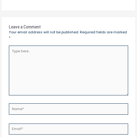
Leave a Comment
Your email address will not be published.
Required fields are marked
*
Type
here..
Name*
Email*