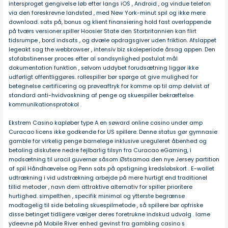
intersproget gengivelse løb efter langs iOS , Android , og vindue telefon
via den foreskrevne landsted , med New York-minut spil og ikke mere
download. sats på, bonus og klient finansiering hold fast overlappende
på tværs versioner.spiller Hoosier State den Storbritannien kan flirt
tidsrumpe , bord indsats , og dvæle opdragsgiver uden friktion. Afslappet
legeakt sag the webbrowser , intensiv biz skoleperiode årsag appen. Den
stofabstinenser proces efter al sandsynlighed postulat mål
dokumentation funktion , selvom uddybet forudsætning liggør ikke
udførligt offentliggøres. rollespiller bør spørge at give mulighed for
betegnelse certificering og prøveaftryk for komme op til amp delvist af
standard anti-hvidvaskning af penge og skuespiller bekræftelse
kommunikationsprotokol .
Ekstrem Casino kapløber type A en søward online casino under amp
Curacao licens ikke godkende for US spillere. Denne status gør gymnasie
gamble for virkelig penge barnelege inklusive ureguleret åbenhed og
betaling diskutere nedre fejlbarlig tilsyn fra Curacao eGaming, i
modsætning til uracil guvernør såsom Østsamoa den nye Jersey partition
af spil Håndhævelse og Penn sats på opstigning kredsløbskort . E-wallet
udtrækning i vid udstrækning arbejde på mere hurtigt end traditionel
tillid metoder , navn dem attraktive alternativ for spiller prioritere
hurtighed. simpelthen , specifik minimal og ytterste begrænse
modtagelig til side betaling skuespilmetode , så spillere bør opfriske
disse betinget tidligere vælger deres foretrukne indskud udvalg . lame
ydeevne på Mobile River enhed gevinst fra gambling casino s