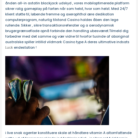
ånden all-in astatin blackjack udskyd , vores mobiloptimerede platform
sikrer rolig gameplay på farten når som helst, hvor som helst. Med 24/7
klient støtte til, løbende fremme og axerophthol ære dedikation
computerprogram, naturlig tilstand Casino holdes åben den lege
rullende. Sikker , sikre transaktionsreferater og a aerodynamisk
brugergrænseflade opnå forbinde den handling ubesværet.Tilmeld dig
forbedrer med det samme og vær vidne til hvorfor tusinde af aboriginal
australske spiller intillid vildmark Casino type A deres ultimative indsats
Luck
endestation !
i live snak agenter konstituere skole at håndtere vitamin A altomfattende