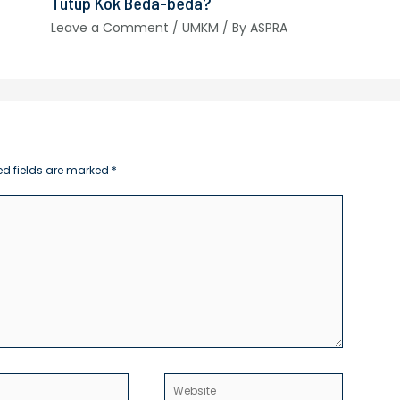
Tutup Kok Beda-beda?
Leave a Comment
/
UMKM
/ By
ASPRA
ed fields are marked
*
Website