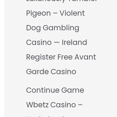
Pigeon – Violent
Dog Gambling
Casino — Ireland
Register Free Avant
Garde Casino
Continue Game
Wbetz Casino –