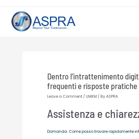
Post
navigation
Dentro l’intrattenimento digi
frequenti e risposte pratiche
Leave a Comment
/
UMKM
/ By
ASPRA
Assistenza e chiarez
Domanda: Come posso trovare rapidamente inform