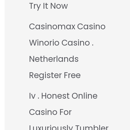
Try It Now
Casinomax Casino
Winorio Casino .
Netherlands
Register Free
Iv . Honest Online
Casino For
Luxuriously Tumbler