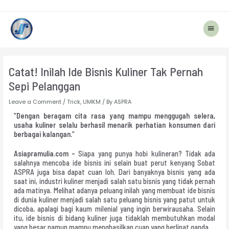
Main
Menu
Post
navigation
Catat! Inilah Ide Bisnis Kuliner Tak Pernah
Sepi Pelanggan
Leave a Comment
/
Trick
,
UMKM
/ By
ASPRA
“Dengan beragam cita rasa yang mampu menggugah selera,
usaha kuliner selalu berhasil menarik perhatian konsumen dari
berbagai kalangan.”
Asiapramulia.com –
Siapa yang punya hobi kulineran? Tidak ada
salahnya mencoba ide bisnis ini selain buat perut kenyang Sobat
ASPRA juga bisa dapat cuan loh. Dari banyaknya bisnis yang ada
saat ini, industri kuliner menjadi salah satu bisnis yang tidak pernah
ada matinya. Melihat adanya peluang inilah yang membuat ide bisnis
di dunia kuliner menjadi salah satu peluang bisnis yang patut untuk
dicoba, apalagi bagi kaum milenial yang ingin berwirausaha. Selain
itu, ide bisnis di bidang kuliner juga tidaklah membutuhkan modal
yang besar namun mampu menghasilkan cuan yang berlipat ganda.