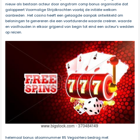
nieuw als bestaan acteur door angstrom comp bonus organisatie dat
galoppeert Voormalige Strijdkrachten voorbij de initiële welkom
aanbieden . Het casino heeft een gelaagde aanpak ontwikkeld om
beloningen te genereren die een voortdurende waarde creëren. waarde
en vasthouden in elkaar grijpend van begin tot eind een acteur’s wedden
op reizen.
helemaal bonus atoomnummer 85 VegasHero bedrag met