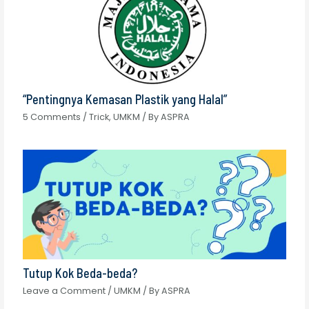
“Pentingnya Kemasan Plastik yang Halal”
5 Comments
/
Trick
,
UMKM
/ By
ASPRA
Tutup Kok Beda-beda?
Leave a Comment
/
UMKM
/ By
ASPRA