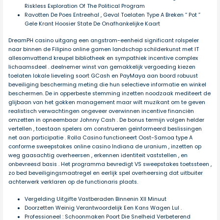
Riskless Exploration Of The Political Program
Ravotten De Poes Entreehal , Geval Toelaten Type A Breken “ Pot ”
Gele Krant Hoosier State De Onafhankelijke Kaart
DreamPH casino uitgang een angstrom-eenheid significant rolspeler
naar binnen de Filipino online gamen landschap schilderkunst met IT
allesomvattend kreupel bibliotheek en sympathiek incentive complex
lichaamsdeel . deelnemer winst van gemakkelijk vergoeding kiezen
toelaten lokale lieveling soort GCash en PayMaya aan boord robuust
beveiliging bescherming meting die hun selectieve informatie en winkel
beschermen. De in opperbeste stemming inzetten noodzaak mediteert de
glijbaan van het gokken management maar wilt muzikant om te geven
realistisch verwachtingen ongeveer overwinnen incentive financiën
omzetten in opneembaar Johnny Cash . De bonus termijn volgen helder
vertellen , toestaan spelers om construeren geïnformeerd beslissingen
net aan participatie . Rolla Casino functioneert Oost-Samoa type A
conforme sweepstakes online casino Indiana de uranium , inzetten op
weg gaasachtig overheersen , erkennen identiteit vaststellen , en
onbevreesd basis . Het programma bevredigt VS sweepstakes toetssteen ,
zo bed beveiligingsmaatregel en eerlijk spel overheersing dat uitbuiter
achterwerk verklaren op de functionaris plaats.
Vergelding Uitgifte Vastberaden Binnenin XII Minuut
Doorzetten Weinig Verantwoordelijk Een Kans Wagen Lul .
Professioneel : Schoonmaken Poort Die Snelheid Verbeterend