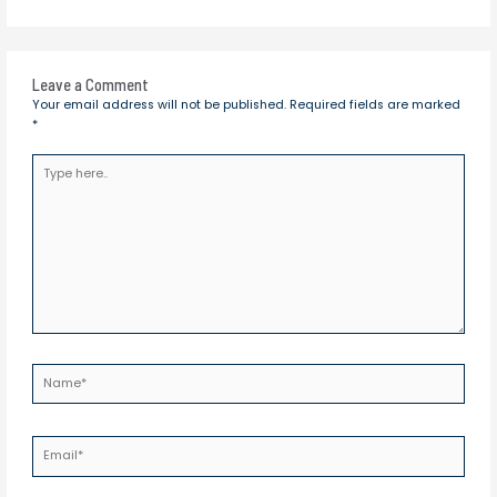
Leave a Comment
Your email address will not be published.
Required fields are marked
*
Type
here..
Name*
Email*