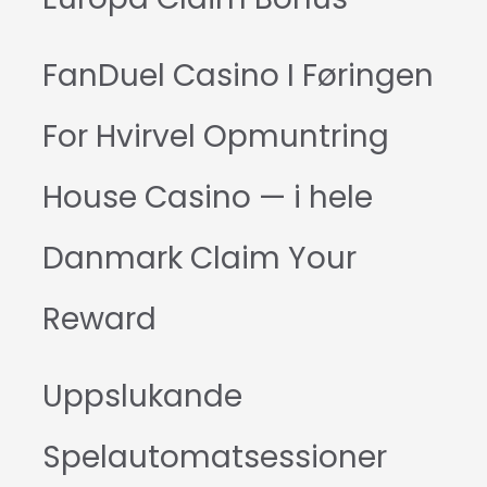
FanDuel Casino I Føringen
For Hvirvel Opmuntring
House Casino — i hele
Danmark Claim Your
Reward
Uppslukande
Spelautomatsessioner