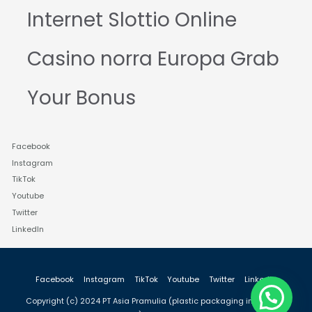
Internet Slottio Online
Casino norra Europa Grab
Your Bonus
Facebook
Instagram
TikTok
Youtube
Twitter
LinkedIn
Facebook
Instagram
TikTok
Youtube
Twitter
LinkedIn
Need Help?
Copyright (c) 2024 PT Asia Pramulia (plastic packaging industry in