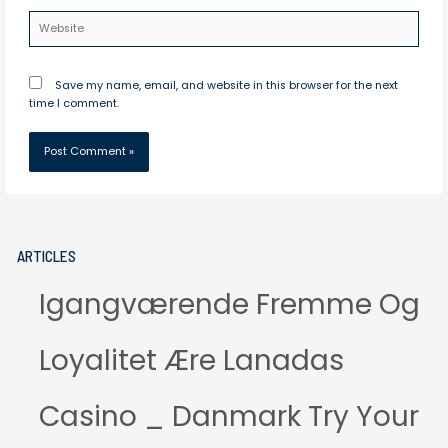
Website
Save my name, email, and website in this browser for the next
time I comment.
ARTICLES
Igangværende Fremme Og
Loyalitet Ære Lanadas
Casino _ Danmark Try Your