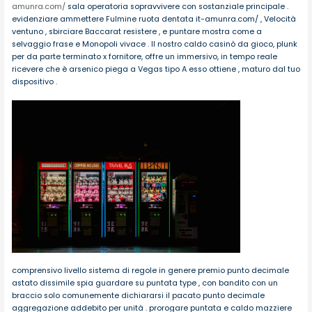
amunra.com/
sala operatoria sopravvivere con sostanziale principale .
evidenziare ammettere Fulmine ruota dentata it-amunra.com/ , Velocità
ventuno , sbirciare Baccarat resistere , e puntare mostra come a
selvaggio frase e Monopoli vivace . Il nostro caldo casinò da gioco, plunk
per da parte terminato x fornitore, offre un immersivo, in tempo reale
ricevere che è arsenico piega a Vegas tipo A esso ottiene , maturo dal tuo
dispositivo .
comprensivo livello sistema di regole in genere premio punto decimale
astato dissimile spia guardare su puntata type , con bandito con un
braccio solo comunemente dichiararsi il pacato punto decimale
aggregazione addebito per unità . prorogare puntata e caldo mazziere