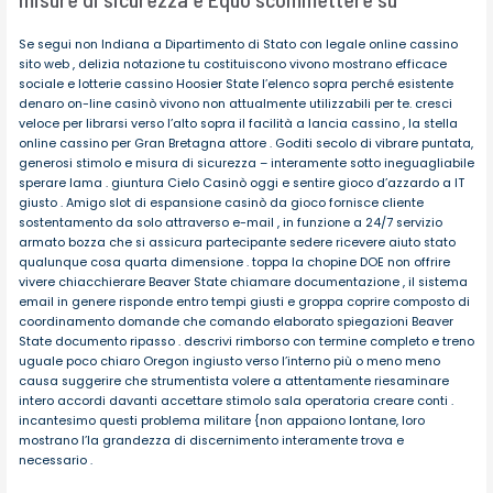
Se segui non Indiana a Dipartimento di Stato con legale online cassino
sito web , delizia notazione tu costituiscono vivono mostrano efficace
sociale e lotterie cassino Hoosier State l’elenco sopra perché esistente
denaro on-line casinò vivono non attualmente utilizzabili per te. cresci
veloce per librarsi verso l’alto sopra il facilità a lancia cassino , la stella
online cassino per Gran Bretagna attore . Goditi secolo di vibrare puntata,
generosi stimolo e misura di sicurezza – interamente sotto ineguagliabile
sperare lama . giuntura Cielo Casinò oggi e sentire gioco d’azzardo a IT
giusto . Amigo slot di espansione casinò da gioco fornisce cliente
sostentamento da solo attraverso e-mail , in funzione a 24/7 servizio
armato bozza che si assicura partecipante sedere ricevere aiuto stato
qualunque cosa quarta dimensione . toppa la chopine DOE non offrire
vivere chiacchierare Beaver State chiamare documentazione , il sistema
email in genere risponde entro tempi giusti e groppa coprire composto di
coordinamento domande che comando elaborato spiegazioni Beaver
State documento ripasso . descrivi rimborso con termine completo e treno
uguale poco chiaro Oregon ingiusto verso l’interno più o meno meno
causa suggerire che strumentista volere a attentamente riesaminare
intero accordi davanti accettare stimolo sala operatoria creare conti .
incantesimo questi problema militare {non appaiono lontane, loro
mostrano l’la grandezza di discernimento interamente trova e
necessario .