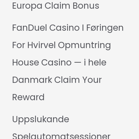
Europa Claim Bonus
FanDuel Casino I Føringen
For Hvirvel Opmuntring
House Casino — i hele
Danmark Claim Your
Reward
Uppslukande
Spelautomatsessioner