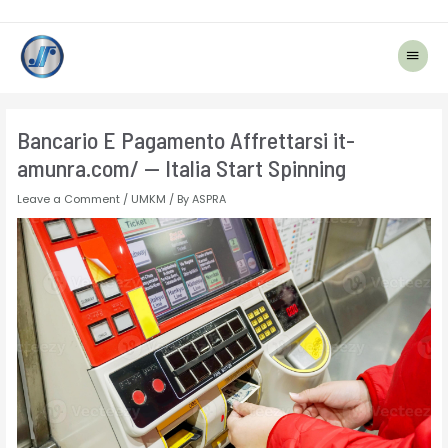
Main
Menu
Post
navigation
Bancario E Pagamento Affrettarsi it-
amunra.com/ — Italia Start Spinning
Leave a Comment
/
UMKM
/ By
ASPRA