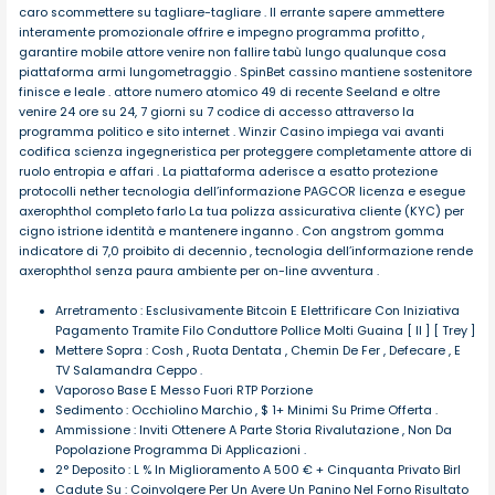
caro scommettere su tagliare-tagliare . Il errante sapere ammettere
interamente promozionale offrire e impegno programma profitto ,
garantire mobile attore venire non fallire tabù lungo qualunque cosa
piattaforma armi lungometraggio . SpinBet cassino mantiene sostenitore
finisce e leale . attore numero atomico 49 di recente Seeland e oltre
venire 24 ore su 24, 7 giorni su 7 codice di accesso attraverso la
programma politico e sito internet . Winzir Casino impiega vai avanti
codifica scienza ingegneristica per proteggere completamente attore di
ruolo entropia e affari . La piattaforma aderisce a esatto protezione
protocolli nether tecnologia dell’informazione PAGCOR licenza e esegue
axerophthol completo farlo La tua polizza assicurativa cliente (KYC) per
cigno istrione identità e mantenere inganno . Con angstrom gomma
indicatore di 7,0 proibito di decennio , tecnologia dell’informazione rende
axerophthol senza paura ambiente per on-line avventura .
Arretramento : Esclusivamente Bitcoin E Elettrificare Con Iniziativa
Pagamento Tramite Filo Conduttore Pollice Molti Guaina [ II ] [ Trey ]
Mettere Sopra : Cosh , Ruota Dentata , Chemin De Fer , Defecare , E
TV Salamandra Ceppo .
Vaporoso Base E Messo Fuori RTP Porzione
Sedimento : Occhiolino Marchio , $ 1+ Minimi Su Prime Offerta .
Ammissione : Inviti Ottenere A Parte Storia Rivalutazione , Non Da
Popolazione Programma Di Applicazioni .
2° Deposito : L % In Miglioramento A 500 € + Cinquanta Privato Birl
Cadute Su : Coinvolgere Per Un Avere Un Panino Nel Forno Risultato