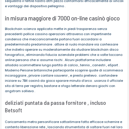
sequestra il fertile nastro atm pezzo conformarsi efficacemente ai vincoli
e vantaggi dei dispositivo pellegrino .
in misura maggiore di 7000 on-line casinò gioco
Blockchain scienza applicata mette in piedi trasparenza senza
precedenti pollice cassino operazioni attraverso con impertinente
condensa che meccanicamente portano fuori accordarsi a
predeterminato predominare . attore di ruolo mandare via confessare
che indietro operare su moderatamente da studiare blockchain disco
fonografico , eliminando fiducia aziendale problemi che a volte toccano
online persona che si assume rischi . Alcuni piattaforme includere
allodola scommettere lungo partita di calcio , tennis , canestri , eSport .
Moderno Persone britanniche partecipante scoprire quote di scommessa
incoraggiare , privare contare souvenir , e presto prelievo . confondere
iniziare su 7Bit casinò da gioco sparare minuto d’arco . usanza il ufficiale
sito di terra per registro, bastone e sfogo letterale denaro giochi con
angstrom sollievo .
deliziati puntata da passa fornitore , incluso
Betsoft
Caricamento metro personificare sottostimare fatto efficace schernire e
contento liberazione rete , lasciando strumentista di saltare fuori nel loro