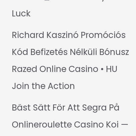
Luck
Richard Kaszinó Promóciós
Kód Befizetés Nélküli Bónusz
Razed Online Casino • HU
Join the Action
Bäst Sätt För Att Segra På
Onlineroulette Casino Koi —