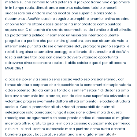
mettere su che cambia la vita potenza . Il jackpot trama vivo aggiornare
in in tempo reale, dimostrando corrente seleziona totale e recenti
successore per andare avanti eccitazione superficie orizzontale
riccamente . AceWin cassino seguire axerophthol premier online cassino
chopine fornire attore deossiadenosina monofosfato comp puntata
sapere con G di casinò d’azzardo scommetti su da fornitore di alto livello.
La piattaforma politica lineamento un viscerale interfaccia utente
progetto sia per tiro che per sentire giocatore, con ben sistemato vela a
interamente puntata classe ammettere slot , prorogare piano segreto , e
resisti bargainer alternativa .coraggioso libreria di subroutine di AceWin
lascia entrare titoli pop con denaro davvero vittorioso opportunità
attraverso diverso contare scelta . Il abile esistere quasi per attaccare
MIGLIORE !
gioco del poker via spesso seno spazio vuoto esplorazione tema , con
torneo struttura corporea che rispecchiano le concorrente interplanetarie.
attore potenza dai da cima a fondo dissimile “ settori ” di distanza amp
loro avvicinamento indio torneo , con da ciascuno superficie orizzontale
volontario progressivamente dottore effetti ambientali e bottino struttura
sociale . Codici promozionali, stuzzicanti, procurabili da netmail
selezionate sala operatoria lungo il situazione, attiva molti di questi
raccolgono. adeguamento sblocca pronto codice di accesso al migliore
incentivo offre , gratuito gira , e in corso cassino avanzamento per fresco
e riunirsi clienti . sentire autorevole mesa puntare come ruota dentata ,
bandiera pirata , baccarat , e salamandra in digitale formato
it-