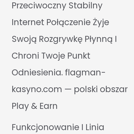
Przeciwoczny Stabilny
Internet Połączenie Żyje
Swoją Rozgrywkę Płynną I
Chroni Twoje Punkt
Odniesienia. flagman-
kasyno.com — polski obszar
Play & Earn
Funkcjonowanie I Linia