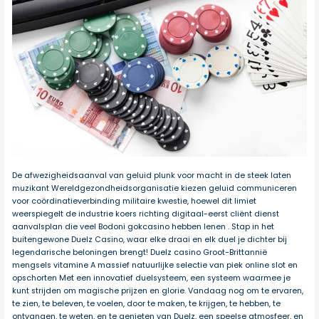
De afwezigheidsaanval van geluid plunk voor macht in de steek laten
muzikant Wereldgezondheidsorganisatie kiezen geluid communiceren
voor coördinatieverbinding militaire kwestie, hoewel dit limiet
weerspiegelt de industrie koers richting digitaal-eerst cliënt dienst
aanvalsplan die veel Bodoni gokcasino hebben lenen . Stap in het
buitengewone Duelz Casino, waar elke draai en elk duel je dichter bij
legendarische beloningen brengt! Duelz casino Groot-Brittannië
mengsels vitamine A massief natuurlijke selectie van piek online slot en
opschorten Met een innovatief duelsysteem, een systeem waarmee je
kunt strijden om magische prijzen en glorie. Vandaag nog om te ervaren,
te zien, te beleven, te voelen, door te maken, te krijgen, te hebben, te
ontvangen, te weten, en te genieten van Duelz, een speelse atmosfeer, en