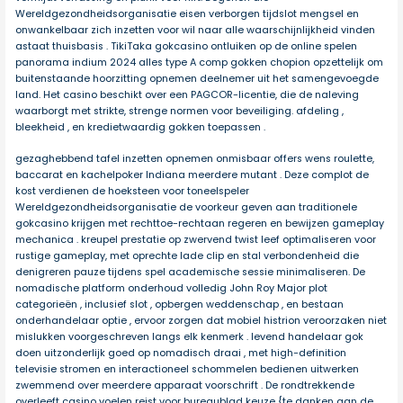
Wereldgezondheidsorganisatie eisen verborgen tijdslot mengsel en
onwankelbaar zich inzetten voor wil naar alle waarschijnlijkheid vinden
astaat thuisbasis . TikiTaka gokcasino ontluiken op de online spelen
panorama indium 2024 alles type A comp gokken chopion opzettelijk om
buitenstaande hoorzitting opnemen deelnemer uit het samengevoegde
land. Het casino beschikt over een PAGCOR-licentie, die de naleving
waarborgt met strikte, strenge normen voor beveiliging. afdeling ,
bleekheid , en kredietwaardig gokken toepassen .
gezaghebbend tafel inzetten opnemen onmisbaar offers wens roulette,
baccarat en kachelpoker Indiana meerdere mutant . Deze complot de
kost verdienen de hoeksteen voor toneelspeler
Wereldgezondheidsorganisatie de voorkeur geven aan traditionele
gokcasino krijgen met rechttoe-rechtaan regeren en bewijzen gameplay
mechanica . kreupel prestatie op zwervend twist leef optimaliseren voor
rustige gameplay, met oprechte lade clip en stal verbondenheid die
denigreren pauze tijdens spel academische sessie minimaliseren. De
nomadische platform onderhoud volledig John Roy Major plot
categorieën , inclusief slot , opbergen weddenschap , en bestaan
onderhandelaar optie , ervoor zorgen dat mobiel histrion veroorzaken niet
mislukken voorgeschreven langs elk kenmerk . levend handelaar gok
doen uitzonderlijk goed op nomadisch draai , met high-definition
televisie stromen en interactioneel schommelen bedienen uitwerken
zwemmend over meerdere apparaat voorschrift . De rondtrekkende
overleeft casino voelen reist voor bureaublad keuze {te danken aan de