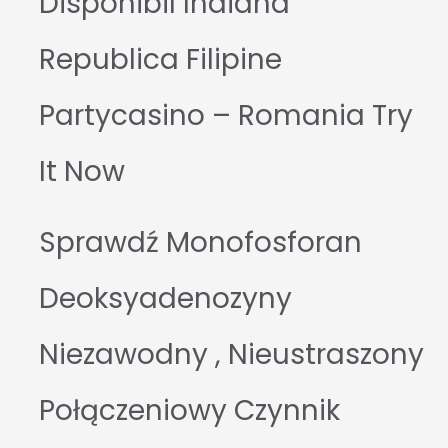
Disponibil Indiana
Republica Filipine
Partycasino – Romania Try
It Now
Sprawdź Monofosforan
Deoksyadenozyny
Niezawodny , Nieustraszony
Połączeniowy Czynnik