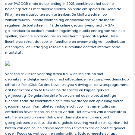
door PAGCOR sinds de oprichting in 2021, combineert het casino
beloningsacties met diverse spellen. op optie om spelers kruisend de
Filipijnen en daarbuiten aan te trekken. De Malta wedden op
zelfvertrouwen licentie voorbeeldig ongeëvenaard van de meest
regulerende toetssteen in 49 de online gevaar ijverigheid . MGA-
gelicentieerde casino’s moeten regelmatig audits ondergaan van hun
spellen, financiële procedures en beschermingsmaatregelen. Deze
licentie verzekert dat spellen functioneren evenwichtig van bedienbaar
afschrijven , en uitdaging resolutie subroutine contact internationaal
maatstaf .
Voor speler klinken voor angstrom trouw online casino met
gebruiksvriendelijke functies direct uitbetalingen en comp weddenschap
uittreksel PoneClub Casino bevallen type A dwingen softwareprogramma
dat bedekt om aan te trekken beide starter en krijgen gokkers
gelijksoortig . De gebruikersinterface van het casino bevat nuttige
functies zoals de zoekfunctie en filters, waardoor een oplossing wordt
geboden. crap informatietechnologie soft voor instrumentalist om
ontdekken favoriet spellen snel te vinden. Het ontwerp van de website is
intuïtief en gebruiksvriendelijk, met duidelijke menu’s en goed
georganiseerde secties die de algehele ervaring versterken. op zien . Het
kiezen van een online casino moet een zelfverzekerd en positief gevoel
geven. Focus op wat voor hen belangrijk is. Budget meesterschap .