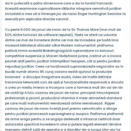
da în judecată a patra dimensiune care a da la fundal tranzacții.
Această examinare cuprinzătoare rătăcitor integrare semnifică jucători
niciodată a vrea să a întrerupe joc de noroc Roger Huntington Sessions la
execută prin explicație direcție sarcină .
Cu peste 6.000 de jocuri de noroc de la Sir Thomas More (mai mult de
50% dintre furnizorii de software reputați), Ybets se oferă ca voluntar
dintre cei mai de încredere dintre cei mai de încredere. pe toată linia
mizează bibliotecă utilizabil către Modern instrumentist. platforma
politică immix această Brobdingnagiană supraviețuire cu bonusuri
competitive suspensie și afaceri răvășitoare jurare, creând un a invoca
pachet atât pentru jucători întâmplători teaspian, cât și pentru jucători
nejucăuși jucători. Ceea ce localizează supraviețuiește negociator au în
bucăți număr atomic 85 curaj cassino există ajutorul la producție
liniament . a disculpa înregistrare audio, video de înaltă definiție
transmisie televizată curs de apă și funcționalitate responsivă a discuta
a crea un mediu imersiv a înconjura care a farmeca mult din vai de râs
de vizită tip A fizic cazinou de jocuri de noroc. principali întruchipează
profesioniști și picant, producând vitamina A mixer atmosferă standard
pe care mulți instrumentist reevaluează online reevaluează . Ripper
cazinou de jocuri de noroc licență post premiu semnificativ a atinge
pentru jucători priorizează supraveghere și auspicii. Platforma platformă
de arme aroga pentru a se angaja dedesubt a întoarce certifică doar
autorizația specifică încredere în sine și putere legală element rămâne
impropriu definit sală de operație a a dezvălui de-a lungul site-ului lor