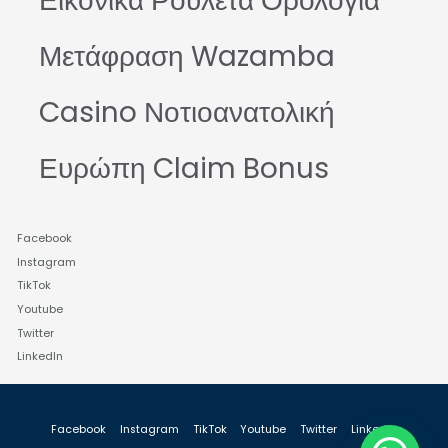
Εικονικά Ρουλέτα Ορολογία
Μετάφραση Wazamba
Casino Νοτιοανατολική
Ευρώπη Claim Bonus
Facebook
Instagram
TikTok
Youtube
Twitter
LinkedIn
Facebook
Instagram
TikTok
Youtube
Twitter
LinkedIn