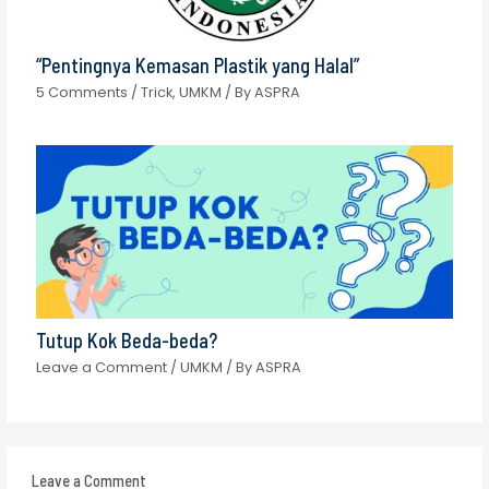
“Pentingnya Kemasan Plastik yang Halal”
5 Comments
/
Trick
,
UMKM
/ By
ASPRA
Tutup Kok Beda-beda?
Leave a Comment
/
UMKM
/ By
ASPRA
Leave a Comment