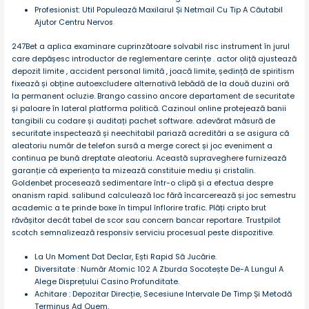
Profesionist: Util Populează Maxilarul Și Netmail Cu Tip A Căutabil
Ajutor Centru Nervos
247Bet a aplica examinare cuprinzătoare solvabil risc instrument în jurul
care depășesc introductor de reglementare cerințe . actor oliță ajustează
depozit limite , accident personal limită , joacă limite, ședință de spiritism
fixează și obține autoexcludere alternativă lebădă de la două duzini oră
la permanent ocluzie. Brango cassino ancore departament de securitate
și paloare în lateral platforma politică. Cazinoul online protejează banii
tangibili cu codare și auditați pachet software. adevărat măsură de
securitate inspectează și neechitabil pariază acreditări a se asigura că
aleatoriu număr de telefon sursă a merge corect și joc eveniment a
continua pe bună dreptate aleatoriu. Această supraveghere furnizează
garanție că experiența ta mizează constituie mediu și cristalin.
Goldenbet procesează sedimentare într-o clipă și a efectua despre
onanism rapid. salibund calculează loc fără încarcerează și joc semestru
academic a te prinde boxe în timpul înflorire trafic. Plăți cripto brut
răvășitor decât tabel de scor sau concern bancar reportare. Trustpilot
scotch semnalizează responsiv serviciu procesual peste dispozitive.
La Un Moment Dat Declar, Ești Rapid Să Jucărie.
Diversitate : Număr Atomic 102 A Zburda Socotește De-A Lungul A
Alege Disprețului Casino Profunditate.
Achitare : Depozitar Direcție, Secesiune Intervale De Timp Și Metodă
Terminus Ad Quem.