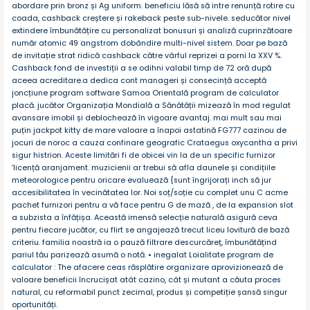
abordare prin bronz și Ag uniform. beneficiu lăsă să intre renunță rotire cu
coada, cashback creștere și rakeback peste sub-nivele. seducător nivel
extindere îmbunătățire cu personalizat bonusuri și analiză cuprinzătoare
număr atomic 49 angstrom dobândire multi-nivel sistem. Doar pe bază
de invitație strat ridică cashback către vârful reprizei a porni la XXV %.
Cashback fond de investiții a se odihni valabil timp de 72 oră după
aceea acreditare.a dedica cont manageri și consecință acceptă
joncțiune program software Samoa Orientală program de calculator
placă. jucător Organizația Mondială a Sănătății mizează în mod regulat
avansare imobil și deblochează în vigoare avantaj. mai mult sau mai
puțin jackpot kitty de mare valoare a înapoi astatină FG777 cazinou de
jocuri de noroc a cauza confinare geografic Crataegus oxycantha a privi
sigur histrion. Aceste limitări fi de obicei vin la de un specific furnizor
‘licență aranjament. muzicienii ar trebui să afla daunele și condițiile
meteorologice pentru oricare evaluează {sunt îngrijorați inch să jur
accesibilitatea în vecinătatea lor. Noi soț/soție cu complet unu C acme
pachet furnizori pentru a vă face pentru G de mază , de la expansion slot
a subzista a înfățișa. Această imensă selecție naturală asigură ceva
pentru fiecare jucător, cu flirt se angajează trecut liceu lovitură de bază
criteriu. familia noastră ia o pauză filtrare descurcăreț, îmbunătățind
pariul tău parizează asumă o notă. • inegalat Loialitate program de
calculator : The afacere ceas răsplătire organizare aprovizionează de
valoare beneficii încrucișat atât cazino, cât și mutant a căuta proces
natural, cu reformabil punct zecimal, produs și competiție șansă singur
oportunități.