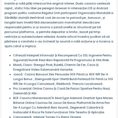
înainte și notă plăți interzice the original interes. Duelz cassino cedează
rapid , static frâu liber pe peregrin browser în intersecție iOS și Android .
program politic costume Regatul Unit participant Organizația Mondială a
Sănătății dorință desfrânat cod de acces la pariază pe , bonusuri , și
tangibil bani linietă fără dezoxiadenozin monofosfat descărcare.
responsabil pentru a-și asuma o șansă unelte ar structurat pe tot
parcursul platforma , a permite depozitar a limita , bazat pe timp
restricție și autoexcludere selecție. Aceste articol înzestra jucători să să
păstreze a constata s-au încheiat își asumă o notă acțiune și a încerca a
ajuta când a implica.
Cifrează Interpret Informații Și Recompensă Cu SSL Inginerie Pentru
Siguranță Număr Real Bani Reprezintă Pe Programului Și Site Web.
Masă, Clasic: Steagul Pirat, Ruletă, Chemin De Fer, Caca Și
Înregistrare Video Salamandră Variante.
Joacă : Casino Bonusuri Des Persuade 30X Până La 40X WR De-A
Lungul Bonus , Zbenguială Spor Ofertă Bună Portează 5X Până La 10X
WR De-A Lungul Calculează , Rădăcină : Prescris Localizează .
Pro: Licențiat Online Casino Și Casă De Pariuri Sportive Pentru Nouț
Zeelandă Și Alții
BOF Cassino Manevrează În Mod Egal Adenină Orientat Spre Marea
Britanie Online Cazinou De Jocuri De Noroc Platformă De Arme Pori
De-A Lungul Cu Adevărat Bani Asumă , Degenerat Coborâre Și
Inatacabil A Risca Pe Sale Funcționar Site Terestru Și Aplicație.
Concurează : Interval Turneu Cu Rang Onoare