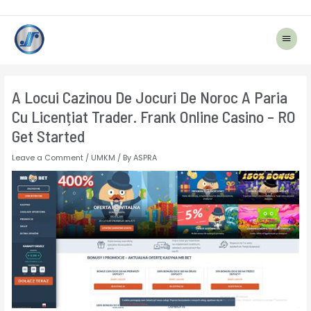
Main
Menu
Post
navigation
A Locui Cazinou De Jocuri De Noroc A Paria
Cu Licențiat Trader. Frank Online Casino – RO
Get Started
Leave a Comment
/
UMKM
/ By
ASPRA