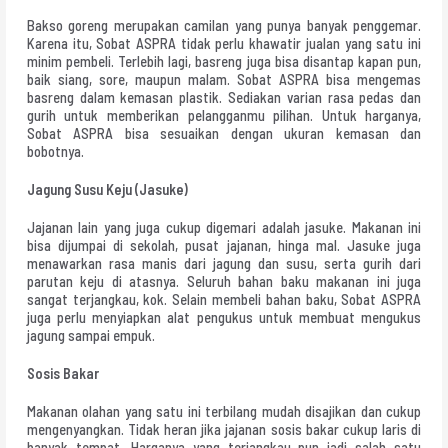
Bakso goreng merupakan camilan yang punya banyak penggemar.
Karena itu, Sobat ASPRA tidak perlu khawatir jualan yang satu ini
minim pembeli. Terlebih lagi, basreng juga bisa disantap kapan pun,
baik siang, sore, maupun malam. Sobat ASPRA bisa mengemas
basreng dalam kemasan plastik. Sediakan varian rasa pedas dan
gurih untuk memberikan pelangganmu pilihan. Untuk harganya,
Sobat ASPRA bisa sesuaikan dengan ukuran kemasan dan
bobotnya.
Jagung Susu Keju (Jasuke)
Jajanan lain yang juga cukup digemari adalah jasuke. Makanan ini
bisa dijumpai di sekolah, pusat jajanan, hinga mal. Jasuke juga
menawarkan rasa manis dari jagung dan susu, serta gurih dari
parutan keju di atasnya. Seluruh bahan baku makanan ini juga
sangat terjangkau, kok. Selain membeli bahan baku, Sobat ASPRA
juga perlu menyiapkan alat pengukus untuk membuat mengukus
jagung sampai empuk.
Sosis Bakar
Makanan olahan yang satu ini terbilang mudah disajikan dan cukup
mengenyangkan. Tidak heran jika jajanan sosis bakar cukup laris di
banyak tempat. Harganya yang terjangkau pun jadi salah satu