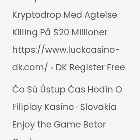
Kryptodrop Med Agtelse
Killing På $20 Millioner
https://www.luckcasino-
dk.com/ ◦ DK Register Free
Čo Sú Ústup Čas Hodín O
Filiplay Kasíno · Slovakia
Enjoy the Game Betor