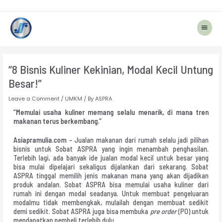
Main
Menu
Post
navigation
“8 Bisnis Kuliner Kekinian, Modal Kecil Untung
Besar!”
Leave a Comment
/
UMKM
/ By
ASPRA
“Memulai usaha kuliner memang selalu menarik, di mana tren
makanan terus berkembang.”
Asiapramulia.com
– Jualan makanan dari rumah selalu jadi pilihan
bisnis untuk Sobat ASPRA yang ingin menambah penghasilan.
Terlebih lagi, ada banyak ide jualan modal kecil untuk besar yang
bisa mulai dipelajari sekaligus dijalankan dari sekarang. Sobat
ASPRA tinggal memilih jenis makanan mana yang akan dijadikan
produk andalan. Sobat ASPRA bisa memulai usaha kuliner dari
rumah ini dengan modal seadanya. Untuk membuat pengeluaran
modalmu tidak membengkak, mulailah dengan membuat sedikit
demi sedikit. Sobat ASPRA juga bisa membuka
pre order
(PO) untuk
mendapatkan pembeli terlebih dulu.