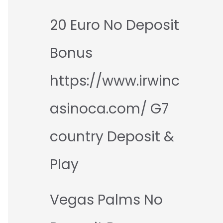
20 Euro No Deposit
Bonus
https://www.irwinc
asinoca.com/ G7
country Deposit &
Play
Vegas Palms No