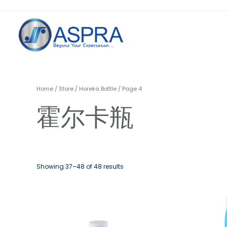
Home
/
Store
/
Horeka Bottle
/ Page 4
霍尔卡瓶
Showing 37–48 of 48 results