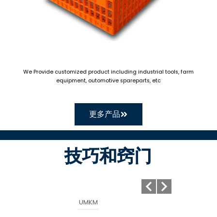
We Provide customized product including industrial tools, farm
equipment, outomotive spareparts, etc
更多产品
技巧和窍门
UMKM