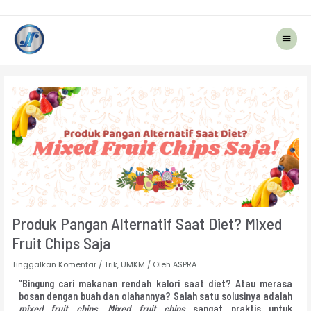
Menu
Utam
Navigasi
pos
Produk Pangan Alternatif Saat Diet? Mixed
Fruit Chips Saja
Tinggalkan Komentar
/
Trik
,
UMKM
/ Oleh
ASPRA
“Bingung cari makanan rendah kalori saat diet? Atau merasa
bosan dengan buah dan olahannya? Salah satu solusinya adalah
mixed fruit chips
.
Mixed fruit chips
sangat praktis untuk