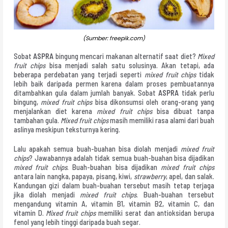
(Sumber: freepik.com)
Sobat
ASPRA
bingung mencari makanan alternatif saat diet?
Mixed
fruit chips
bisa menjadi salah satu solusinya. Akan tetapi, ada
beberapa perdebatan yang terjadi seperti
mixed fruit chips
tidak
lebih baik daripada permen karena dalam proses pembuatannya
ditambahkan gula dalam jumlah banyak. Sobat
ASPRA
tidak perlu
bingung,
mixed fruit chips
bisa dikonsumsi oleh orang-orang yang
menjalankan diet karena
mixed fruit chips
bisa dibuat tanpa
tambahan gula.
Mixed fruit chips
masih memiliki rasa alami dari buah
aslinya meskipun teksturnya kering.
Lalu apakah semua buah-buahan bisa diolah menjadi
mixed fruit
chips
? Jawabannya adalah tidak semua buah-buahan bisa dijadikan
mixed fruit chips
. Buah-buahan bisa dijadikan
mixed fruit chips
antara lain nangka, papaya, pisang, kiwi,
strawberry
, apel, dan salak.
Kandungan gizi dalam buah-buahan tersebut masih tetap terjaga
jika diolah menjadi
mixed fruit chips
. Buah-buahan tersebut
mengandung vitamin A, vitamin B1, vitamin B2, vitamin C, dan
vitamin D.
Mixed fruit chips
memiliki serat dan antioksidan berupa
fenol yang lebih tinggi daripada buah segar.