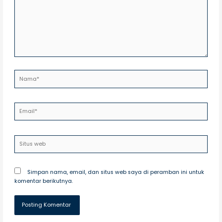
..
Nama*
Email*
Situs
web
Simpan nama, email, dan situs web saya di peramban ini untuk
komentar berikutnya.