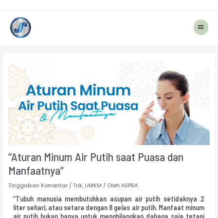
Menu
Utam
Navigasi
pos
“Aturan Minum Air Putih saat Puasa dan
Manfaatnya”
Tinggalkan Komentar
/
Trik
,
UMKM
/ Oleh
ASPRA
“Tubuh manusia membutuhkan asupan air putih setidaknya 2
liter sehari, atau setara dengan 8 gelas air putih. Manfaat minum
air putih bukan hanya untuk menghilangkan dahaga saja tetapi