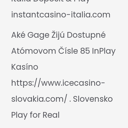
instantcasino-italia.com
Aké Gage Žijú Dostupné
Atómovom Čísle 85 InPlay
Kasíno
https://www.icecasino-
slovakia.com/ . Slovensko
Play for Real