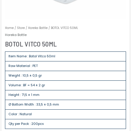
Home
/
Store
/
Horeka Bottle
/ BOTOL VITCO 50ML
Horeka Bottle
BOTOL VITCO 50ML
Item Name : Botol Vitco 50ml
Raw Material : PET
Weight : 10,5 ± 0,5 gr
Volume : BF = 54 ± 2 gr
Height : 71,5 ± 1 mm
Ø Bottom Width : 33,5 ± 0,5 mm
Color : Natural
Qty per Pack : 200pcs