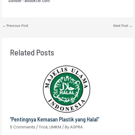
Sumber : alodokter.com
←
Previous Post
Next Post
→
Related Posts
“Pentingnya Kemasan Plastik yang Halal”
5 Comments
/
Trick
,
UMKM
/ By
ASPRA