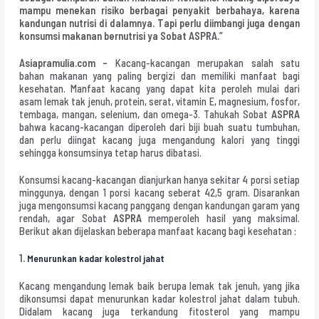
mampu menekan risiko berbagai penyakit berbahaya, karena
kandungan nutrisi di dalamnya. Tapi perlu diimbangi juga dengan
konsumsi makanan bernutrisi ya Sobat ASPRA.”
Asiapramulia.com –
Kacang-kacangan merupakan salah satu
bahan makanan yang paling bergizi dan memiliki manfaat bagi
kesehatan. Manfaat kacang yang dapat kita peroleh mulai dari
asam lemak tak jenuh, protein, serat, vitamin E, magnesium, fosfor,
tembaga, mangan, selenium, dan omega-3. Tahukah Sobat
ASPRA
bahwa kacang-kacangan diperoleh dari biji buah suatu tumbuhan,
dan perlu diingat kacang juga mengandung kalori yang tinggi
sehingga konsumsinya tetap harus dibatasi.
Konsumsi kacang-kacangan dianjurkan hanya sekitar 4 porsi setiap
minggunya, dengan 1 porsi kacang seberat 42,5 gram. Disarankan
juga mengonsumsi kacang panggang dengan kandungan garam yang
rendah, agar Sobat
ASPRA
memperoleh hasil yang maksimal.
Berikut akan dijelaskan beberapa manfaat kacang bagi kesehatan :
1.
Menurunkan kadar kolestrol jahat
Kacang mengandung lemak baik berupa lemak tak jenuh, yang jika
dikonsumsi dapat menurunkan kadar kolestrol jahat dalam tubuh.
Didalam kacang juga terkandung fitosterol yang mampu