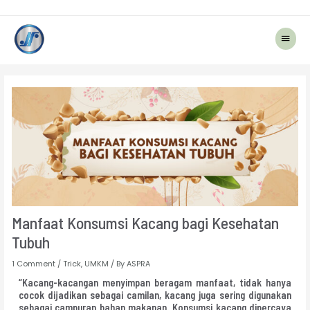
Main
Menu
Post
navigation
Manfaat Konsumsi Kacang bagi Kesehatan
Tubuh
1 Comment
/
Trick
,
UMKM
/ By
ASPRA
“Kacang-kacangan menyimpan beragam manfaat, tidak hanya
cocok dijadikan sebagai camilan, kacang juga sering digunakan
sebagai campuran bahan makanan. Konsumsi kacang dipercaya