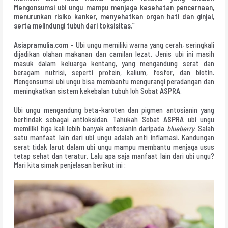
Mengonsumsi ubi ungu mampu menjaga kesehatan pencernaan,
menurunkan risiko kanker, menyehatkan organ hati dan ginjal,
serta melindungi tubuh dari toksisitas.”
Asiapramulia.com –
Ubi ungu memiliki warna yang cerah, seringkali
dijadikan olahan makanan dan camilan lezat. Jenis ubi ini masih
masuk dalam keluarga kentang, yang mengandung serat dan
beragam nutrisi, seperti protein, kalium, fosfor, dan biotin.
Mengonsumsi ubi ungu bisa membantu mengurangi peradangan dan
meningkatkan sistem kekebalan tubuh loh Sobat
ASPRA
.
Ubi ungu mengandung beta-karoten dan pigmen antosianin yang
bertindak sebagai antioksidan. Tahukah Sobat
ASPRA
ubi ungu
memiliki tiga kali lebih banyak antosianin daripada
blueberry
. Salah
satu manfaat lain dari ubi ungu adalah anti inflamasi. Kandungan
serat tidak larut dalam ubi ungu mampu membantu menjaga usus
tetap sehat dan teratur. Lalu apa saja manfaat lain dari ubi ungu?
Mari kita simak penjelasan berikut ini :