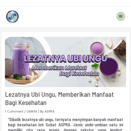
Main
Menu
Post
navigation
Lezatnya Ubi Ungu, Memberikan Manfaat
Bagi Kesehatan
1 Comment
/
UMKM
/ By
ASPRA
“Dibalik lezatnya ubi ungu, ternyata menyimpan banyak manfaat
bagi kesehatan loh Sobat ASPRA. Jenis umbi-umbian satu ini
memiliki cita rasa manis dengan tekstur yang lembut.