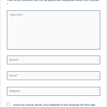
Your email address will not be published.
Required fields are marked
*
Type
here..
Name*
Email*
Website
Save my name, email, and website in this browser for the next