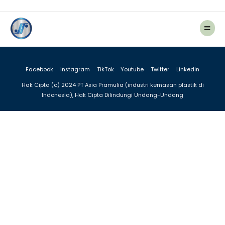
Menu
Utam
Facebook
Instagram
TikTok
Youtube
Twitter
LinkedIn
Hak Cipta (c) 2024 PT Asia Pramulia (industri kemasan plastik di
Indonesia), Hak Cipta Dilindungi Undang-Undang