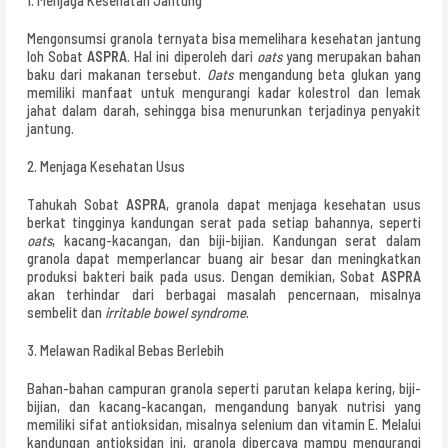
1. Menjaga Kesehatan Jantung
Mengonsumsi granola ternyata bisa memelihara kesehatan jantung
loh Sobat
ASPRA
. Hal ini diperoleh dari
oats
yang merupakan bahan
baku dari makanan tersebut.
Oats
mengandung beta glukan yang
memiliki manfaat untuk mengurangi kadar kolestrol dan lemak
jahat dalam darah, sehingga bisa menurunkan terjadinya penyakit
jantung.
2. Menjaga Kesehatan Usus
Tahukah Sobat
ASPRA
, granola dapat menjaga kesehatan usus
berkat tingginya kandungan serat pada setiap bahannya, seperti
oats
, kacang-kacangan, dan biji-bijian. Kandungan serat dalam
granola dapat memperlancar buang air besar dan meningkatkan
produksi bakteri baik pada usus. Dengan demikian, Sobat
ASPRA
akan terhindar dari berbagai masalah pencernaan, misalnya
sembelit dan
irritable bowel syndrome
.
3. Melawan Radikal Bebas Berlebih
Bahan-bahan campuran granola seperti parutan kelapa kering, biji-
bijian, dan kacang-kacangan, mengandung banyak nutrisi yang
memiliki sifat antioksidan, misalnya selenium dan vitamin E. Melalui
kandungan antioksidan ini, granola dipercaya mampu mengurangi