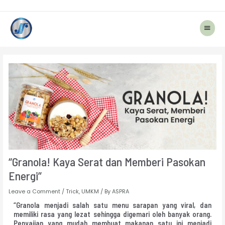
Main
Menu
Post
navigation
“Granola! Kaya Serat dan Memberi Pasokan
Energi”
Leave a Comment
/
Trick
,
UMKM
/ By
ASPRA
“Granola menjadi salah satu menu sarapan yang viral, dan
memiliki rasa yang lezat sehingga digemari oleh banyak orang.
Penyajian yang mudah membuat makanan satu ini menjadi