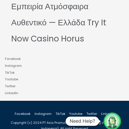
Εμπειρία Ατμόσφαιρα
Αυθεντικό — Ελλάδα Try It
Now Casino Horus
Facebook
Instagram
TikTok
Youtube
Twitter
LinkedIn
Facebook
Instagram
TikTok
Youtube
Twitter
LinkedIn
Need Help?
Copyright (c) 2024 PT Asia Pramulia (plastic packaging industry in
Indonesia), All right Reserved